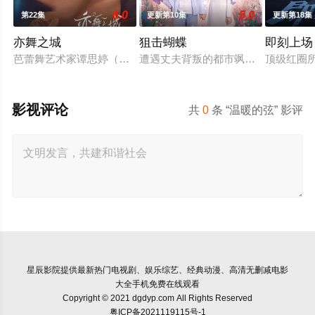
6.0
5.0
第22集
更新第10集
更新第18集
亦舞之城
狙击蝴蝶
即刻上场
芭蕾舞艺术家谭思婷（秦岚 饰）退役归国，欲与当年被迫分开的
遭遇丈夫背叛的都市飒女岑矜（陈妍希
顶级红圈
影视评论
共
0
条 “温暖的弦” 影评
星辰影院
提供最新热门电视剧、娱乐综艺、经典动漫、高清无删减电影
大全手机免费在线观看
Copyright © 2021 dgdyp.com All Rights Reserved
粤ICP备2021119115号-1