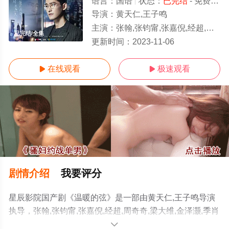
语言：
国语
状态：
已完结
- 免费在线观看
导演：
黄天仁,王子鸣
主演：
张翰,张钧甯,张嘉倪,经超,周奇奇,梁大维,金泽灏,季肖冰,郭子千
已完结/全集
更新时间：
2023-11-06
在线观看
极速观看


剧情介绍
我要评分
星辰影院国产剧《温暖的弦》是一部由黄天仁,王子鸣导演
执导，张翰,张钧甯,张嘉倪,经超,周奇奇,梁大维,金泽灏,季肖
冰,郭子千等演员精彩演绎的大陆电视剧，大结局剧情已揭
