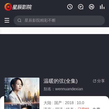






温暖的弦(全集)
分享

别名：wennuandexian
大陆
国产
2018
10.0