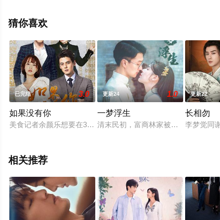
晓（已完结），手机免费观看高清未删减完整版电视剧全
集就上星辰电影网，热播电视剧提前免费观看，更多剧情
猜你喜欢
信息可移步至豆瓣电视剧、电视猫或剧情网等平台了解。
3.0
1.0
已完结
更新24
更新22
如果没有你
一梦浮生
长相勿
美食记者余颜乐想要在30岁升上主编的位子，但偏偏就在事业冲
清末民初，富商林家被一夜灭门，后
李梦觉同
相关推荐