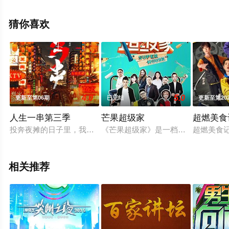
沛洋,崔浩然等演员精彩演绎的大陆综艺节目，大结局剧情
已揭晓（1-12全集），手机免费观看高清未删减完整版综
猜你喜欢
艺节目就上星辰电影网，更多剧情信息可移步至豆瓣综
艺、电视猫或剧情网等平台了解。
4.0
5.0
更新至第06期
已完结
更新至第202
人生一串第三季
芒果超级家
超燃美食
投奔夜摊的日子里，我们吃了诱人的肉，喝了醉人的酒，听了动
《芒果超级家》是一档家装改造综艺节
超燃美食
相关推荐