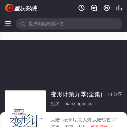






变形计第九季(全集)
分享

别名：bianxingjidijiuji
大陆
纪录片,真人秀,大陆综艺
2014