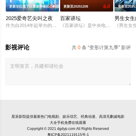
6.0
6.0
更新至红毯下白鹿曾舜晞比心齁甜
更新至20251208
更新至20251
2025爱奇艺尖叫之夜
百家讲坛
男生女生
作为自2014年起举办的娱乐行业盛事，不仅每年盘点全民全行
《百家讲坛》是中央电视台科教频道（C
《男生女
影视评论
共
0
条 “变形计第九季” 影评
星辰影院
提供最新热门电视剧、娱乐综艺、经典动漫、高清无删减电影
大全手机免费在线观看
Copyright © 2021 dgdyp.com All Rights Reserved
粤ICP备2021119115号-1