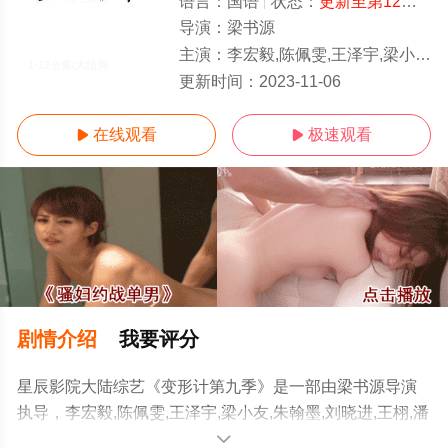
语言：
国语
状态：
更新至第12期
- 
导演：
梁书源
主演：
李宏毅,陈佩雯,王泽宇,梁小友,朱翰墨,刘晓进,王栩,潘怡行,何权谋,邹丹阳,次仁旺堆,赵迪,蒋伍轩,艾尔兰·别克,
1-12全集/大结局
更新时间：
2023-11-06
在线观看
极速观看


剧情介绍
我要评分
星辰影院大陆综艺《变形计第九季》是一部由梁书源导演
执导，李宏毅,陈佩雯,王泽宇,梁小友,朱翰墨,刘晓进,王栩,潘
怡行,何权谋,邹丹阳,次仁旺堆,赵迪,蒋伍轩,艾尔兰·别克,缪
