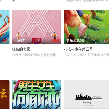
”。是湖南卫视的一档全民励志，学以致用，满足当下国民精神
推出的青春合伙人出海经营类真人秀。尚雯婕、张予曦、李佳琦、毕雯珺、赵昭
《零点锋云》是湖南卫视200
《1988年中央电视台春节联欢晚会》是由邓在军执导，孙道临、姜
9.0
已完结
10.0
更新至第5期
7.
机智的恋爱
花儿与少年第五季
元宇宙综艺的3.0时代，升级加速阵容、加速主题、加速科
节目是一档当代青年恋爱社交图鉴真人秀节目，由蔡康永、李沁、魏
《花儿与少年5》打开全新旅行新