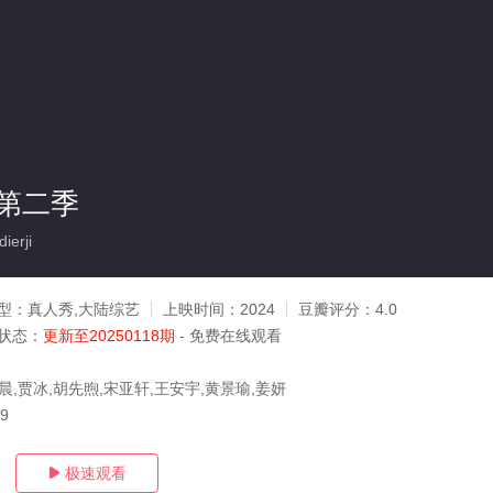
第二季
ierji
型：
真人秀,大陆综艺
上映时间：
2024
豆瓣评分：
4.0
状态：
更新至20250118期
- 免费在线观看
晨,贾冰,胡先煦,宋亚轩,王安宇,黄景瑜,姜妍
19
极速观看
