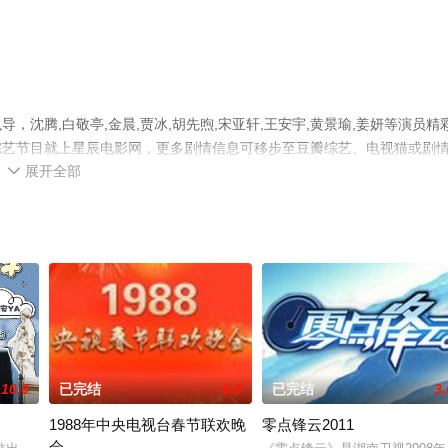
沈腾,白敬亭,金晨,贾冰,胡先煦,宋亚轩,王安宇,黄景瑜,姜妍等演员精
综艺节目就上星辰电影网，更多剧情信息可移步至豆瓣综艺、电视猫或剧
展开全部

10.0
已完结
6.0
已完结
3.
1988年中央电视台春节联欢晚
零点锋云2011
会