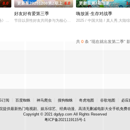
8.0
更新至20251208第2期上
6.0
更新至第7期加更
3.
好友好有爱第三季
嗨放派·生存对战季
目。节目以友情为纽带，以“毛雪汪之家”为主要拍摄场景，讲
扬》报名开启！
节目以异性好友共同参与为核心模式，嘉宾通过组队完成特定任务、
2025 / 中国大陆 / 真人秀,大陆
共
0
条 “现在就出发第二季” 
S订阅
百度蜘蛛
神马爬虫
搜狗蜘蛛
奇虎地图
谷歌地图
必应
院
提供最新热门电视剧、娱乐综艺、经典动漫、高清无删减电影大全手机免费
Copyright © 2021 dgdyp.com All Rights Reserved
粤ICP备2021119115号-1