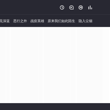




见深蓝
恶行之外
战疫英雄
原来我们如此陌生
隐入尘烟