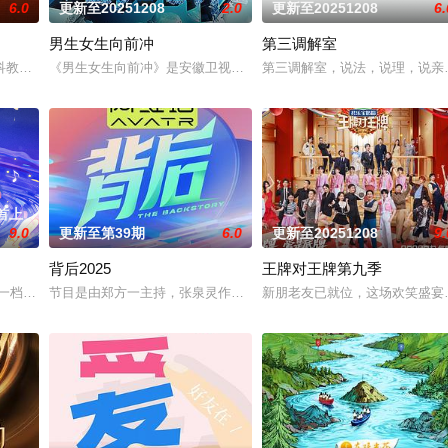
6.0
更新至20251208
2.0
更新至20251208
6.
男生女生向前冲
第三调解室
业的尖叫事件。还携手网络视听行业一线从业者，回顾过去一年
教频道（CCTV-10）2001年7月9日开播的讲座式栏目，栏目宗旨为建构时代
《男生女生向前冲》是安徽卫视的一档全民榜样健身节目。从2010
第三调解室，说法，说理，说亲
首上
9.0
更新至第39期
6.0
更新至20251208
9.
背后2025
王牌对王牌第九季
年能量与价值创造的探索之旅。他们将直面生态与经济发展的现实
是一档音乐社交恋爱综艺，希望能邀请到一些具有音乐属性的（有音乐创作能力
节目是由郑方一主持，张泉灵作为“对谈人”的一档观察谈话类节目。每
新朋老友已就位，这场欢笑盛宴