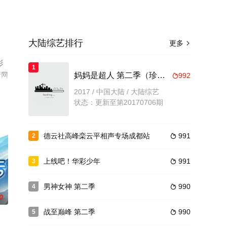
大陆综艺排行
更多

彩
1
情网
妈妈是超人 第二季（珍藏版）
992

2017 / 中国大陆 / 大陆综艺
状态：更新至第20170706期
德云社高峰栾云平相声专场成都站
991
2

上线吧！华彩少年
991
3

男神女神 第二季
990
4

0
战至巅峰 第二季
990
5
