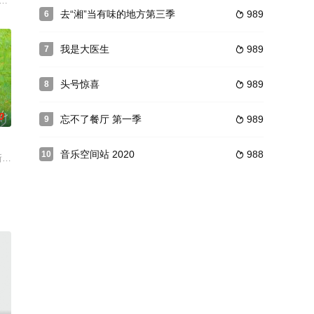
仪、颜安化身美妆快闪
8年推出的战略性产品――一档原创高端文化节目。节目主要是想在政治、经济、
去“湘”当有味的地方第三季
989
6

昆、侯耀文、王刚、薛飞、卫华、鞠萍、李扬主持的一届春
我是大医生
989
7

头号惊喜
989
8

0
忘不了餐厅 第一季
989
9

音乐空间站 2020
988
10

晨、段星星、大王、刘人语担任恋爱侦查员。节目中9位来自
方式，做新时代的“远游者”，感受新时代的文明之路。由“花少姐弟团”在没有