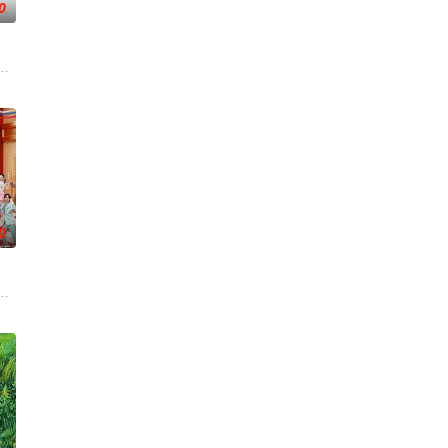
0
常识，享受
年开始，《男生女生向前冲》已经连续播出三年，形成了自
情。第三调解室是国内第一档具有法律效力的排解矛盾、化解纠纷的电视节目
0
、会乐器、会唱歌、喜
期与 1 位嘉宾共同乘车，一路在生活的相处中完成对
等你入席！