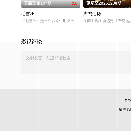
更新至第137期
2.0
更新至20251208期
毛雪汪
声鸣远扬
《毛雪汪》是一档以原生朋友关系为切入点的场景化真人秀综艺节
湖南卫视全新选秀《声鸣远
影视评论
RS
星辰影