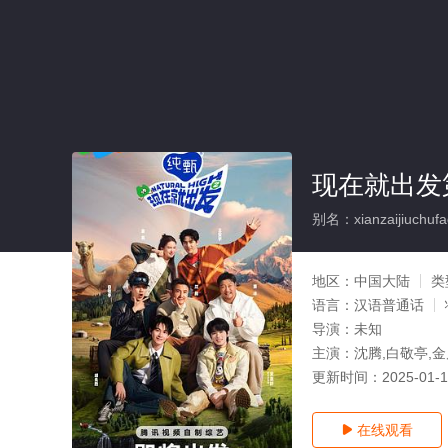
现在就出发
别名：xianzaijiuchufad
地区：
中国大陆
类
语言：
汉语普通话
导演：
未知
主演：
沈腾,白敬亭,金
更新时间：
2025-01-
在线观看
