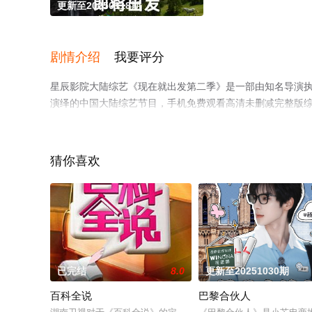
更新至20250118期
剧情介绍
我要评分
星辰影院大陆综艺《现在就出发第二季》是一部由知名导演执导，
演绎的中国大陆综艺节目，手机免费观看高清未删减完整版
等平台了解。
猜你喜欢
已完结
8.0
更新至20251030期
百科全说
巴黎合伙人