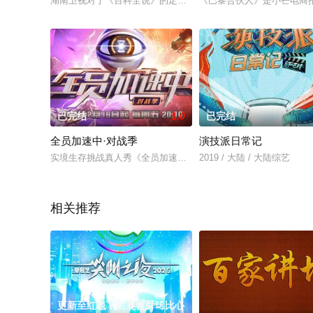
湖南卫视对于《百科全说》的定位是“第一档职业生活智慧脱口秀
《巴黎合伙人》是小芒电商
已完结
1.0
已完结
全员加速中·对战季
演技派日常记
实境生存挑战真人秀《全员加速中2024》，结合中国故事，引领
2019 / 大陆 / 大陆综艺
相关推荐
更新至红毯下白鹿曾舜晞比心