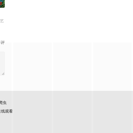
0
互动交流等方式，从朋友关系逐步向恋人方向探索。录制过程
综艺
影评
爬虫
在线观看