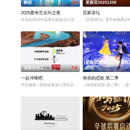
齁甜
6.0
更新至20251208
2025爱奇艺尖叫之夜
百家讲坛
作为自2014年起举办的娱乐行业盛事，不仅每年盘点全民全行
《百家讲坛》是中央电视台科
更新至第1期上：林渝植
更新至先导片
7.0
恋综
一起冲锋吧
有你的恋歌 第二季
节目邀请一群创业者深入呼伦贝尔鄂伦春地区，展开一场聚焦青
《有你的恋歌·第二季》，