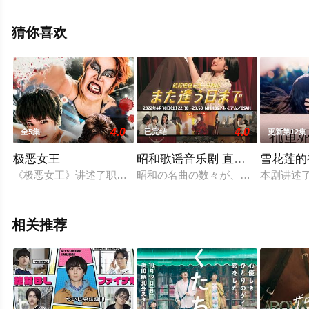
已揭晓（全12集），手机免费观看高清未删减完整版电视
剧全集就上星辰电影网，热播电视剧提前免费观看，更多
猜你喜欢
剧情信息可移步至豆瓣电视剧、电视猫或剧情网等平台了
解。
4.0
4.0
全5集
已完结
更新第12集
极恶女王
昭和歌谣音乐剧 直到重逢之日
雪花莲的
《极恶女王》讲述了职业摔跤手松本香（吉田有里饰演）不为人
昭和の名曲の数々が、ミュージカル
本剧讲述
相关推荐