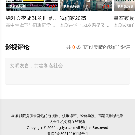
7.0
7.0
更新第05集
更新第09集
更新第09集
绝对会变成BL的世界VS绝不想变成BL的男人最终章
我们家2025
皇室家族
高中生旗野与同班同学菊池曾同时向“路人”告白，虽勉强化解尴尬
本剧讲述了50岁温柔又有些笨拙的同
本剧改编
影视评论
共
0
条 “雨过天晴的我们” 影评
星辰影院
提供最新热门电视剧、娱乐综艺、经典动漫、高清无删减电影
大全手机免费在线观看
Copyright © 2021 dgdyp.com All Rights Reserved
粤ICP备2021119115号-1