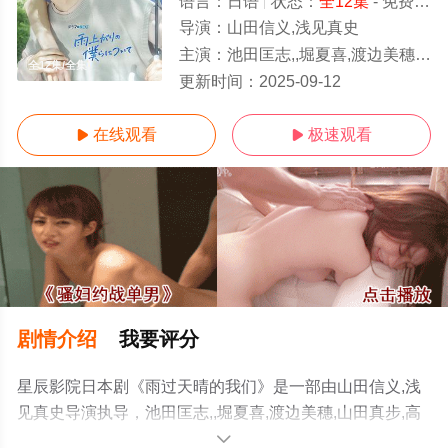
语言：
日语
状态：
全12集
- 免费在线观看
导演：
山田信义,浅见真史
主演：
池田匡志,,堀夏喜,渡边美穗,山田真步,高杉亘,雾岛丽香
全12集/全集
更新时间：
2025-09-12
在线观看
极速观看


剧情介绍
我要评分
星辰影院日本剧《雨过天晴的我们》是一部由山田信义,浅
见真史导演执导，池田匡志,,堀夏喜,渡边美穗,山田真步,高
杉亘,雾岛丽香等演员精彩演绎的日本电视剧，大结局剧情
