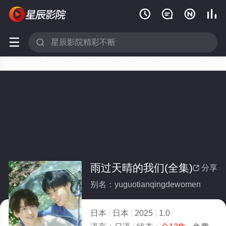






雨过天晴的我们(全集)
分享

别名：yuguotianqingdewomen
日本
日本
2025
1.0