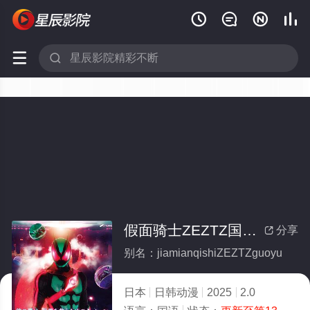






假面骑士ZEZTZ国语(全集)
分享

别名：jiamianqishiZEZTZguoyu
日本
日韩动漫
2025
2.0