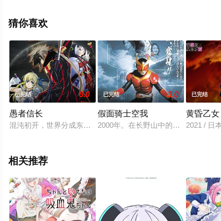
平慈英,古川雄辉等演员精彩演绎的日本动漫，大结局剧情
已揭晓（1-50全集），手机免费观看高清未删减完整版动
猜你喜欢
漫全集就上星辰电影网，更多剧情信息可移步至豆瓣动
漫、电视猫或剧情网等平台了解。
6.0
3.0
已完结
已完结
已完结
愚者信长
假面骑士空我
黄昏乙女
混沌初开，世界分成东西二星，隔空向往，在龙之御使的守护下
2000年。在长野山中的九郎岳，正
2021 / 
相关推荐