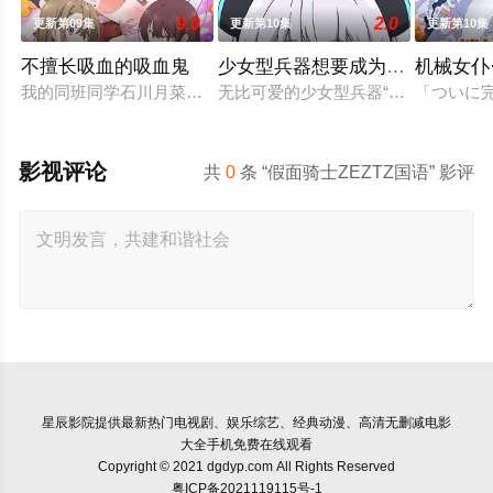
9.0
2.0
更新第09集
更新第10集
更新第10集
不擅长吸血的吸血鬼
少女型兵器想要成为家人
机械女仆
我的同班同学石川月菜是吸血鬼。帅气又带着神祕气息
无比可爱的少女型兵器“阿尔玛”与将
「つい
影视评论
共
0
条 “假面骑士ZEZTZ国语” 影评
星辰影院
提供最新热门电视剧、娱乐综艺、经典动漫、高清无删减电影
大全手机免费在线观看
Copyright © 2021 dgdyp.com All Rights Reserved
粤ICP备2021119115号-1