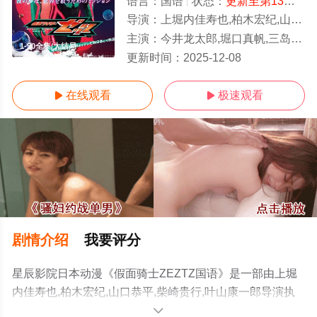
语言：
国语
状态：
更新至第13集
- 
导演：
上堀内佳寿也,柏木宏纪,山口恭平,柴崎贵行,叶山康一郎
主演：
今井龙太郎,堀口真帆,三岛健太,小贯莉奈,八木美树,川平慈英,古川雄辉
1-50全集/大结局
更新时间：
2025-12-08
在线观看
极速观看


剧情介绍
我要评分
星辰影院日本动漫《假面骑士ZEZTZ国语》是一部由上堀
内佳寿也,柏木宏纪,山口恭平,柴崎贵行,叶山康一郎导演执
导，今井龙太郎,堀口真帆,三岛健太,小贯莉奈,八木美树,川
