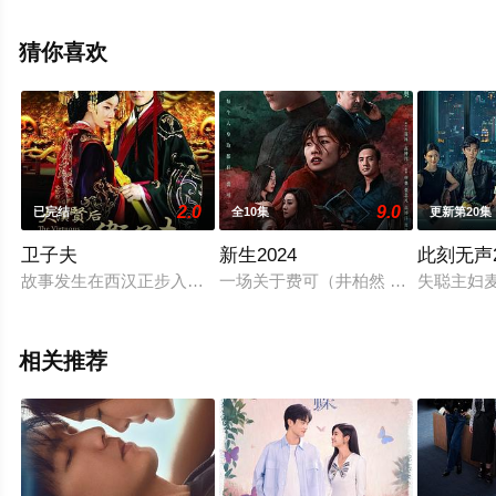
视剧全集就上星辰电影网，热播电视剧提前免费观看，更
多剧情信息可移步至豆瓣电视剧、电视猫或剧情网等平台
猜你喜欢
了解。
2.0
9.0
已完结
全10集
更新第20集
卫子夫
新生2024
此刻无声2
故事发生在西汉正步入鼎盛的年代。羽翼未丰的汉武帝刘彻（林峰
一场关于费可（井柏然 饰）的追思会
失聪主妇
相关推荐