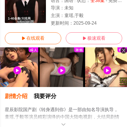
语言：
国语
状态：
全38集
- 免费在线观看
导演：
未知
主演：
童瑶,于毅
1-40全集/大结局
更新时间：
2025-09-24
在线观看
极速观看


剧情介绍
我要评分
星辰影院国产剧《转身遇到你》是一部由知名导演执导，
童瑶,于毅等演员精彩演绎的中国大陆电视剧，大结局剧情
已揭晓（1-40全集），手机免费观看高清未删减完整版电
