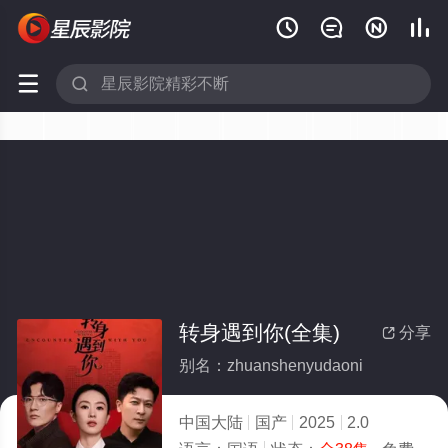






转身遇到你(全集)
分享

别名：zhuanshenyudaoni
中国大陆
国产
2025
2.0