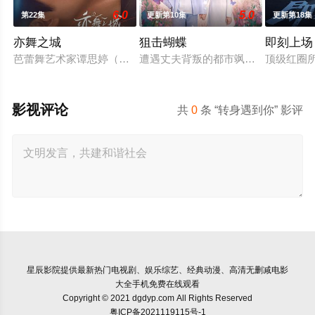
6.0
5.0
第22集
更新第10集
更新第18集
亦舞之城
狙击蝴蝶
即刻上场
芭蕾舞艺术家谭思婷（秦岚 饰）退役归国，欲与当年被迫分开的
遭遇丈夫背叛的都市飒女岑矜（陈妍希
顶级红圈
影视评论
共
0
条 “转身遇到你” 影评
星辰影院
提供最新热门电视剧、娱乐综艺、经典动漫、高清无删减电影
大全手机免费在线观看
Copyright © 2021 dgdyp.com All Rights Reserved
粤ICP备2021119115号-1