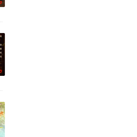
0
，他父母双亡爷爷去
划”，获选的幸运儿将能得到一大笔奖金和正式留用的雇佣
的读书人，以死谋生，在夹缝中凭借自己的智慧借势谋局，以行商入场，以票
0
，民宿小职员，性格温婉，却深陷家庭泥潭。一次偶然，两人
邪说。李木墩（来喜 饰）是雾城最好的木匠，精通古籍《鲁班秘术》，相传此