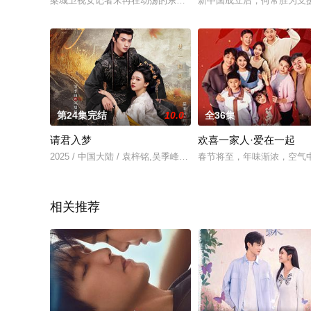
梁城卫视女记者宋冉在动荡的东国执行采访任务时突遇危险，所
新中国成立后，何常胜为支
第24集完结
10.0
全36集
请君入梦
欢喜一家人·爱在一起
2025 / 中国大陆 / 袁梓铭,吴季峰,温茉言
春节将至，年味渐浓，空气
相关推荐