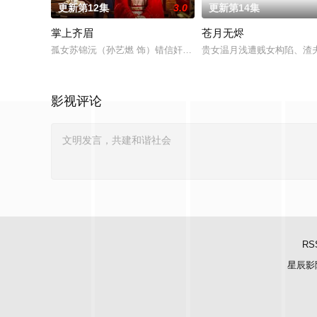
更新第12集
3.0
更新第14集
掌上齐眉
苍月无烬
孤女苏锦沅（孙艺燃 饰）错信奸人逃婚酿祸，归来惊见恩人萧家
贵女温月浅遭贱女构陷、渣
影视评论
RS
星辰影