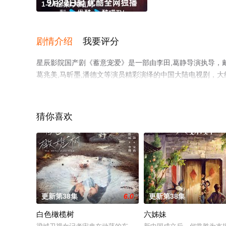
1-24全集/大结局
剧情介绍
我要评分
星辰影院国产剧《蓄意宠爱》是一部由李田,葛静导演执导，戴燕妮
葛兆美,马昕墨,潘德文等演员精彩演绎的中国大陆电视剧，大
就上星辰电影网，热播电视剧提前免费观看，更多剧情信息
猜你喜欢
更新第38集
6.0
更新第38集
白色橄榄树
六姊妹