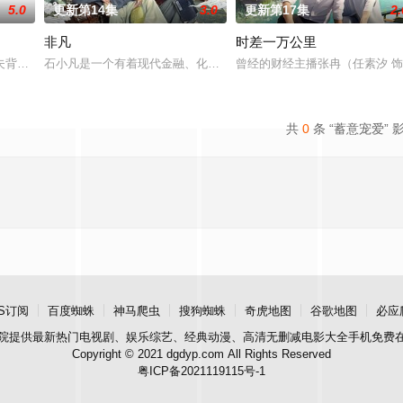
5.0
更新第14集
3.0
更新第17集
2.
非凡
时差一万公里
遭灭顶之灾。为赎罪孽，她与替兄迎亲的萧家养子谢云宴（邓孝
夫背叛，被推下万丈悬崖，一朝重生，她成了苏家嫡长女苏青染，重回宅院向昔
石小凡是一个有着现代金融、化学、物理知识的落魄男编剧，一场意外
曾经的财经主播张冉（任素汐 饰
共
0
条 “蓄意宠爱” 
S订阅
百度蜘蛛
神马爬虫
搜狗蜘蛛
奇虎地图
谷歌地图
必应
院
提供最新热门电视剧、娱乐综艺、经典动漫、高清无删减电影大全手机免费
Copyright © 2021 dgdyp.com All Rights Reserved
粤ICP备2021119115号-1