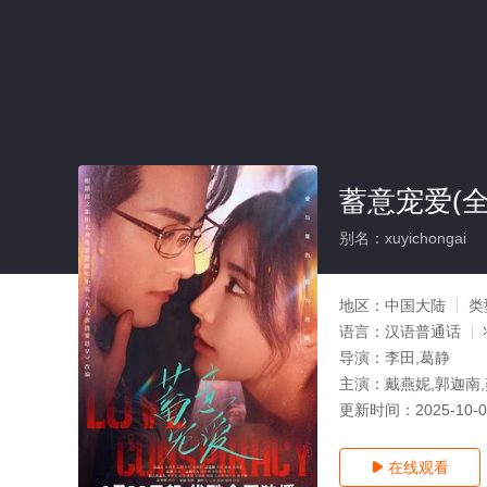
蓄意宠爱(全
别名：xuyichongai
地区：
中国大陆
类
语言：
汉语普通话
导演：
李田,葛静
主演：
戴燕妮,郭迦南,
更新时间：
2025-10-
在线观看
