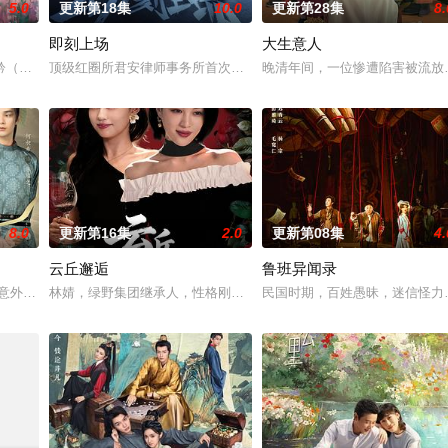
5.0
更新第18集
10.0
更新第28集
8.
即刻上场
大生意人
恋人冯睿（钟汉良 饰）破镜重圆，但是过去的误会如同天堑一
矜（陈妍希 饰），在人生至暗时刻收到山村少年李雾（周柯宇 饰）的求助电话
顶级红圈所君安律师事务所首次设立了挑选优秀实习生入职的“识君计
晚清年间，一位惨遭陷害被流放
8.0
更新第16集
2.0
更新第08集
4.
云丘邂逅
鲁班异闻录
意外，灵魂互换。 宿敌变夫妻，猫贼鼠捕破诡谲奇案……
林婧，绿野集团继承人，性格刚毅，却在人生巅峰遭遇背叛。苏晓梦
民国时期，百姓愚昧，迷信怪力