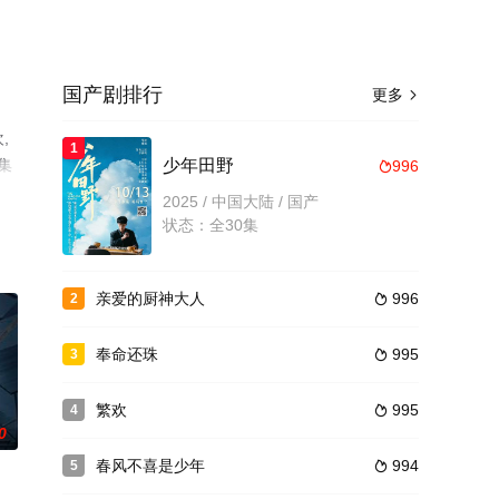
国产剧排行
更多

,
1
集
少年田野
996

2025 / 中国大陆 / 国产
状态：全30集
亲爱的厨神大人
996
2

奉命还珠
995
3

繁欢
995
4

0
春风不喜是少年
994
5
