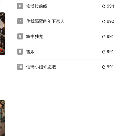
接下来的二十年中，何
一名凭空闪现的神秘女子露娜所救。露娜为此身受重伤，昏迷
莫愁（王真儿饰）后，刑警队长丁威（李媛饰）通过心理侧写的辅助，破获一
埃博拉前线
994
6

住我隔壁的年下恋人
992
7

掌中独宠
991
8

0
雪娘
991
9

仙琦小姐许愿吧
991
10

有着小烦恼。作为这个
娃闯入豪门世界，只为给兄弟讨公道，但谁想这竟是一场精心策划的谋杀。李