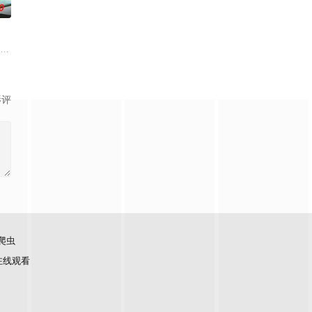
0
日仇人讨还血债，为含
他来到了一个从未听说过的朝代--大南朝，成为了南国公
）因不甘海外代购的平凡生活，手握一封国内MCN公司的offer拉着丈夫付玉东
影评
爬虫
在线观看