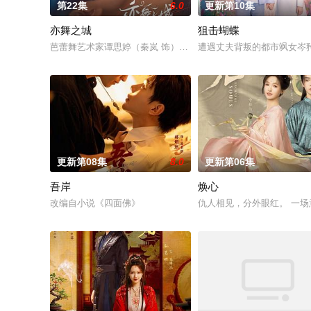
第22集
6.0
更新第10集
亦舞之城
狙击蝴蝶
芭蕾舞艺术家谭思婷（秦岚 饰）退役归国，欲与当年被迫分开的
遭遇丈夫背叛的都市飒女岑
更新第08集
8.0
更新第06集
吾岸
焕心
改编自小说《四面佛》
仇人相见，分外眼红。 一场