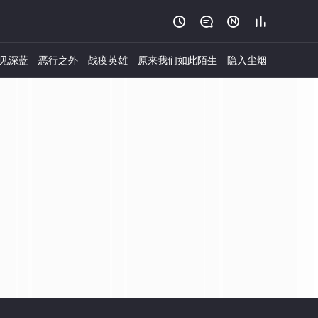




见深蓝
恶行之外
战疫英雄
原来我们如此陌生
隐入尘烟