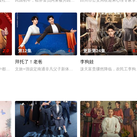
幸被在东国做志愿者的华裔爆破工程师李瓒相救，李瓒的温柔和心
援社会主义建设，携家带口从扬州江都移居安徽淮南，在淮河边上扎下了根。在
民国初年，租界警员阿莱被穷凶极恶的帮派追杀，命悬一线之际，被
白州市公安局在迎来心理专家李
2.0
第12集
4.0
更新第24集
6.
拜托了！老爸
李狗娃
中都散发着放假的喜悦和热闹的新年氛围。可是我们主角的大家庭中，每个人都
文旅+强设定南通非凡父子新体验。
泼天富贵骤然降临，农民工李狗