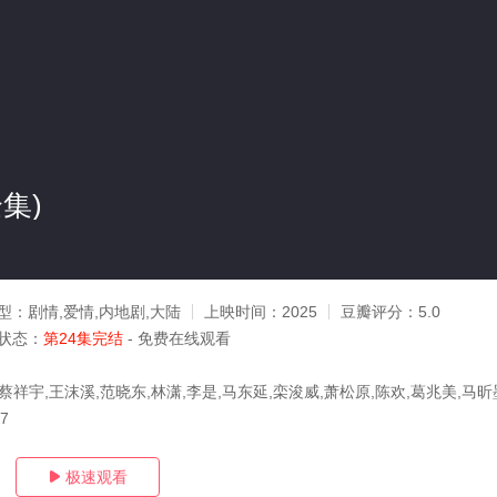
集)
型：
剧情,爱情,内地剧,大陆
上映时间：
2025
豆瓣评分：
5.0
状态：
第24集完结
- 免费在线观看
蔡祥宇,王沫溪,范晓东,林潇,李是,马东延,栾浚威,萧松原,陈欢,葛兆美,马昕
07
极速观看
