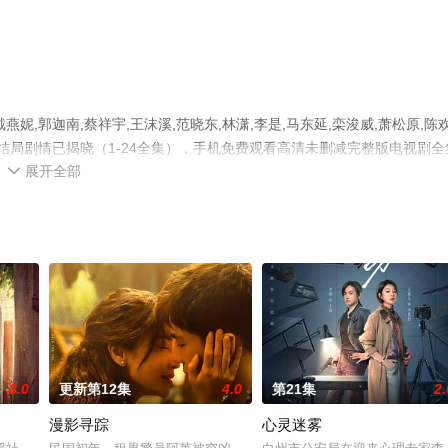
,郭迦南,蔡祥宇,王沫溪,范晓东,林潇,李是,马东延,栾浚威,萧松原,陈欢
结局剧情已揭晓（1-24全集），手机免费观看高清未删减完整版电视剧全
展开全部
可移步至豆瓣电视剧、电视猫或剧情网等平台了解。

8.0
更新第12集
4.0
第21集
2.
漫影寻踪
心灵迷雾