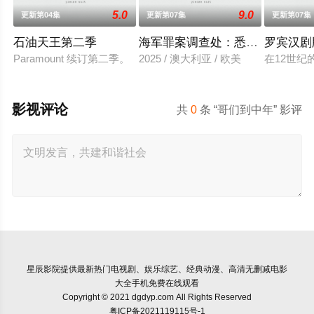
5.0
9.0
更新第04集
更新第07集
更新第07集
石油天王第二季
海军罪案调查处：悉尼第三季
罗宾汉剧
Paramount 续订第二季。
2025 / 澳大利亚 / 欧美
在12世
影视评论
共
0
条 “哥们到中年” 影评
星辰影院
提供最新热门电视剧、娱乐综艺、经典动漫、高清无删减电影
大全手机免费在线观看
Copyright © 2021 dgdyp.com All Rights Reserved
粤ICP备2021119115号-1