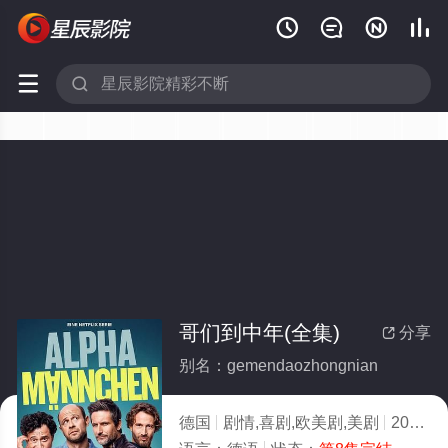






哥们到中年(全集)
分享

别名：gemendaozhongnian
德国
剧情,喜剧,欧美剧,美剧
2025
9