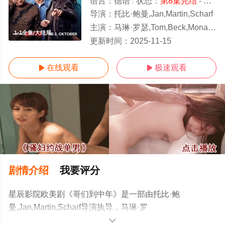
语言：
德语
状态：
第8集完结
- 免费在线观看
导演：
托比·鲍曼,Jan,Martin,Scharf
主演：
马琳·罗瑟,Tom,Beck,Mona,Pirzad
1-1全集/大结局
更新时间：
2025-11-15
在线观看
极速观看


剧情介绍
我要评分
星辰影院欧美剧《哥们到中年》是一部由托比·鲍
曼,Jan,Martin,Scharf导演执导，马琳·罗
瑟,Tom,Beck,Mona,Pirzad等演员精彩演绎的德国电视剧，
