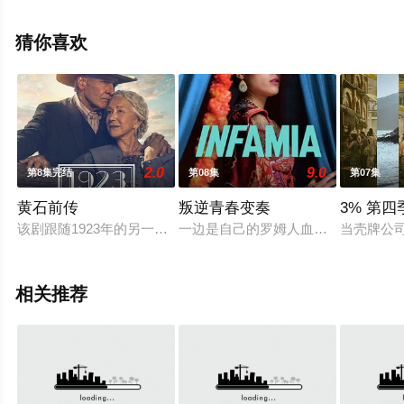
大结局剧情已揭晓（1-1全集），手机免费观看高清未删减
完整版电视剧全集就上星辰电影网，热播电视剧提前免费
猜你喜欢
观看，更多剧情信息可移步至豆瓣电视剧、电视猫或剧情
网等平台了解。
2.0
9.0
第8集完结
第08集
第07集
黄石前传
叛逆青春变奏
3% 第四
该剧跟随1923年的另一代达顿家族，他们经历包括西部扩张、
一边是自己的罗姆人血统，一边是来自
当壳牌公
相关推荐