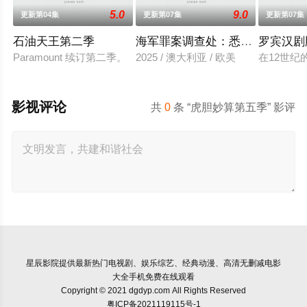
5.0
9.0
更新第04集
更新第07集
更新第07集
石油天王第二季
海军罪案调查处：悉尼第三季
罗宾汉剧
Paramount 续订第二季。
2025 / 澳大利亚 / 欧美
在12世
影视评论
共
0
条 “虎胆妙算第五季” 影评
星辰影院
提供最新热门电视剧、娱乐综艺、经典动漫、高清无删减电影
大全手机免费在线观看
Copyright © 2021 dgdyp.com All Rights Reserved
粤ICP备2021119115号-1