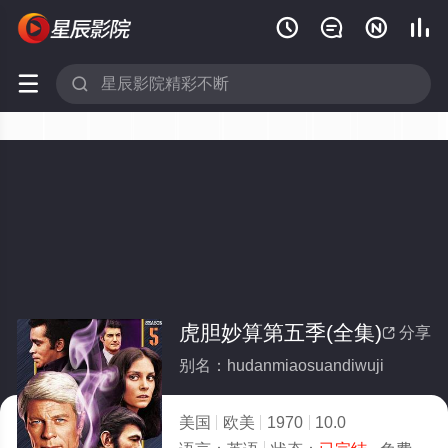






虎胆妙算第五季(全集)
分享

别名：hudanmiaosuandiwuji
美国
欧美
1970
10.0