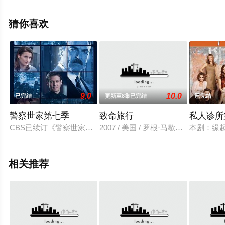
完整版电视剧全集就上星辰电影网，热播电视剧提前免费
观看，更多剧情信息可移步至豆瓣电视剧、电视猫或剧情
猜你喜欢
网等平台了解。
9.0
10.0
已完结
更新至8集已完结
已完结
警察世家第七季
致命旅行
私人诊所
CBS已续订《警察世家》第七季。
2007 / 美国 / 罗根·马歇尔-格林马特
本剧：缘起
相关推荐