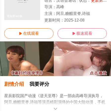
语言：
汉语普通话
状态：
更新第469集
导演：
高峰
主演：
阿旦,糖醋里脊,诗福
更新第469集
更新时间：
2025-12-08
在线观看
极速观看


剧情介绍
我要评分
星辰影院国产动漫《逆天至尊》是一部由高峰导演执导，
阿旦,糖醋里脊,诗福等演员精彩演绎的中国大陆动漫，手机
免费观看高清未删减完整版动漫全集就上星辰电影网，更
