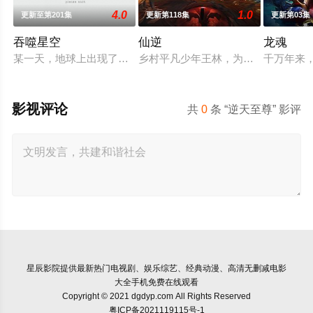
4.0
1.0
更新至第201集
更新第118集
更新第03集
吞噬星空
仙逆
龙魂
某一天，地球上出现了不明来由的RR病毒，将世界卷入灾难之
乡村平凡少年王林，为了心中不屈的
千万年来
影视评论
共
0
条 “逆天至尊” 影评
星辰影院
提供最新热门电视剧、娱乐综艺、经典动漫、高清无删减电影
大全手机免费在线观看
Copyright © 2021 dgdyp.com All Rights Reserved
粤ICP备2021119115号-1