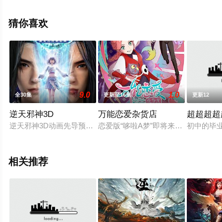
多剧情信息可移步至豆瓣动漫、电视猫或剧情网等平台了
解。
猜你喜欢
9.0
1.0
全30集
更新至16集
更新12
逆天邪神3D
万能恋爱杂货店
超超超超
逆天邪神3D动画先导预告上线！掌天毒之珠，承邪神之血，修逆
恋爱版“哆啦A梦”即将来袭！魔女店
初中的毕业
相关推荐