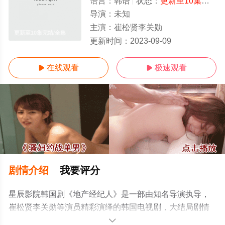
语言：
韩语
状态：
更新至10集完结
-
导演：
未知
主演：
崔松贤李关勋
更新至10集完结/全集
更新时间：
2023-09-09
在线观看
极速观看


剧情介绍
我要评分
星辰影院韩国剧《地产经纪人》是一部由知名导演执导，
崔松贤李关勋等演员精彩演绎的韩国电视剧，大结局剧情
已揭晓（更新至10集完结），手机免费观看高清未删减完
