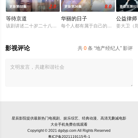
2.0
8.0
更新第02集
更新第36集
更新至第02
等待京道
华丽的日子
公益律师
该剧讲述二十岁二十八岁，两次恋爱两次分手之后，李京道和徐
每个人都有属于自己的辉煌岁月。无
姜大卫（
影视评论
共
0
条 “地产经纪人” 影评
星辰影院
提供最新热门电视剧、娱乐综艺、经典动漫、高清无删减电影
大全手机免费在线观看
Copyright © 2021 dgdyp.com All Rights Reserved
粤ICP备2021119115号-1