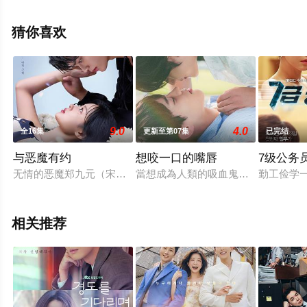
整版电视剧全集就上星辰电影网，热播电视剧提前免费观
看，更多剧情信息可移步至豆瓣电视剧、电视猫或剧情网
猜你喜欢
等平台了解。
9.0
4.0
全16集
更新至第07集
已完结
与恶魔有约
想咬一口的嘴唇
7级公务
无情的恶魔郑九元（宋江 饰）与高冷的女继承人都到曦（金裕贞
當想成為人類的吸血鬼遇上了想守護的
勤工俭学
相关推荐