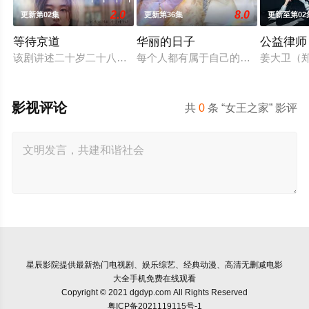
2.0
8.0
更新第02集
更新第36集
更新至第02
等待京道
华丽的日子
公益律师
该剧讲述二十岁二十八岁，两次恋爱两次分手之后，李京道和徐
每个人都有属于自己的辉煌岁月。无
姜大卫（
影视评论
共
0
条 “女王之家” 影评
星辰影院
提供最新热门电视剧、娱乐综艺、经典动漫、高清无删减电影
大全手机免费在线观看
Copyright © 2021 dgdyp.com All Rights Reserved
粤ICP备2021119115号-1