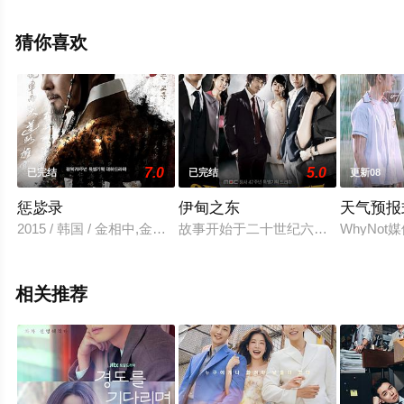
清未删减完整版电视剧全集就上星辰电影网，热播电视剧
提前免费观看，更多剧情信息可移步至豆瓣电视剧、电视
猜你喜欢
猫或剧情网等平台了解。
7.0
5.0
已完结
已完结
更新08
惩毖录
伊甸之东
天气预报
2015 / 韩国 / 金相中,金太祐,金惠恩,卢英学,黄仁英,崔哲浩,李在
故事开始于二十世纪六十年代，学生
WhyNo
相关推荐