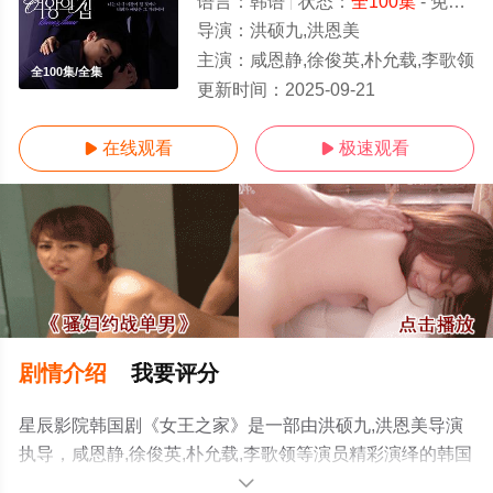
语言：
韩语
状态：
全100集
- 免费在线观看
导演：
洪硕九,洪恩美
主演：
咸恩静,徐俊英,朴允载,李歌领
全100集/全集
更新时间：
2025-09-21
在线观看
极速观看


剧情介绍
我要评分
星辰影院韩国剧《女王之家》是一部由洪硕九,洪恩美导演
执导，咸恩静,徐俊英,朴允载,李歌领等演员精彩演绎的韩国
电视剧，大结局剧情已揭晓（全100集），手机免费观看高
