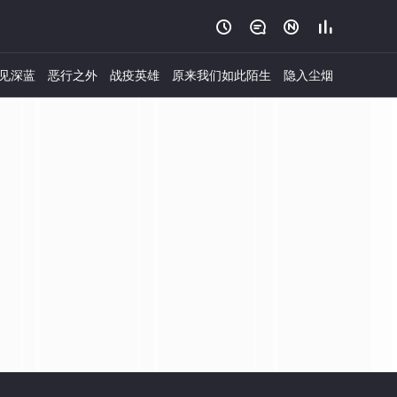




见深蓝
恶行之外
战疫英雄
原来我们如此陌生
隐入尘烟