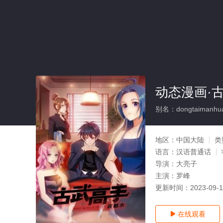
动态漫画·
别名：dongtaimanhua
地区：
中国大陆
类
语言：
汉语普通话
导演：
大亮子
主演：
罗峰
更新时间：
2023-09-
在线观看
