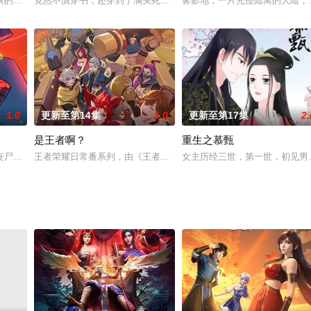
领土。一名少年，为救母加入骑士圣殿，奇迹、诡计，不断在他身
兴的天才儿童，受师爷文化和老师爷的影响，立志做一名顶天立地，为国为民的
竟然不慎穿书，还穿到了满头死亡flag的恶毒女二？ 不行，这个死亡f
雾影地，一片光怪陆离的大陆，
1.0
更新至第14集
1.0
更新至第17集
2.
是王者啊？
重生之慕甄
整好心态，接受这一事实的时候，几颗神秘的骰子突然出现，他突
丧尸，但智商一点也不比单细胞生物低！和普通丧尸不同，福尔马林通过换脑就
王者荣耀日常番系列，由《王者荣耀》自制，选材轻松日常，呈现英雄们
女主历经三世，第一世，初见男