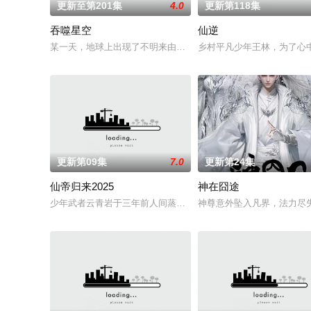
更新至第201集
4.0
更新第118集
吞噬星空
仙逆
某一天，地球上出现了不明来由的RR病毒，将世界卷入灾难之中
乡村平凡少年王林，为了心
更新第09集
7.0
更新第24集
仙帝归来2025
神在囧途
少年武者云青岩于三年前人间蒸发，实则被卷入仙界三千年并成
神尊意外坠入凡界，法力尽