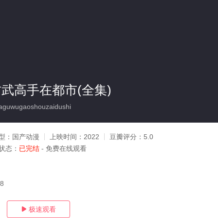
古武高手在都市(全集)
guwugaoshouzaidushi
型：
国产动漫
上映时间：
2022
豆瓣评分：
5.0
状态：
已完结
- 免费在线观看
18
极速观看
