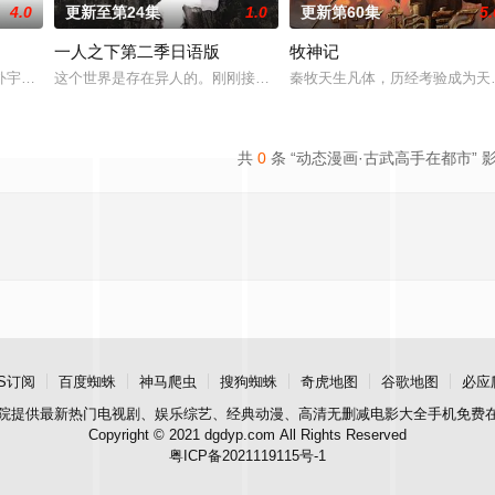
4.0
更新至第24集
1.0
更新第60集
5.
一人之下第二季日语版
牧神记
，在天运大陆南云帝国有名的“废物牧云”身上觉醒。牧云初醒
外宇宙，两个宇宙彼此为敌，域外宇宙由天魔统治，域内宇宙分为神界，仙界，
这个世界是存在异人的。刚刚接触异人世界的张楚岚，加入了管理异人
秦牧天生凡体，历经考验成为天
共
0
条 “动态漫画·古武高手在都市” 
S订阅
百度蜘蛛
神马爬虫
搜狗蜘蛛
奇虎地图
谷歌地图
必应
院
提供最新热门电视剧、娱乐综艺、经典动漫、高清无删减电影大全手机免费
Copyright © 2021 dgdyp.com All Rights Reserved
粤ICP备2021119115号-1