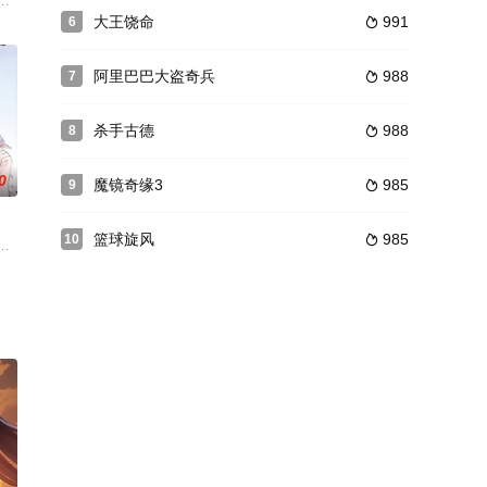
大师爷。骄纵任性的十
lag，我一定要逃！ 什么！偏离人设，系统强制
丁果、笑人、红嫣，一群充满热血和激情的少年。这里怎么了？是人类的贪婪
大王饶命
991
6

阿里巴巴大盗奇兵
988
7

杀手古德
988
8

0
魔镜奇缘3
985
9

篮球旋风
985
10

能获得不同能力，随时
高光之外的生活小短片，2022年敬请期待~ 本季故
主，便情根深种，不顾父兄反对，执意嫁给男主，初来乍到，在森严的京城中