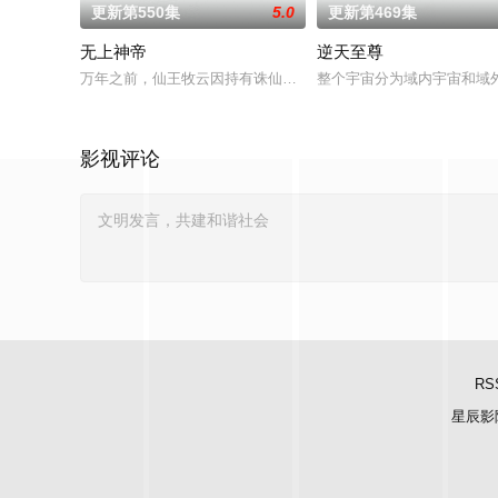
更新第550集
5.0
更新第469集
无上神帝
逆天至尊
万年之前，仙王牧云因持有诛仙图而遭人暗算，残魂沉睡万年之后
整个宇宙分为域内宇宙和域
影视评论
RS
星辰影