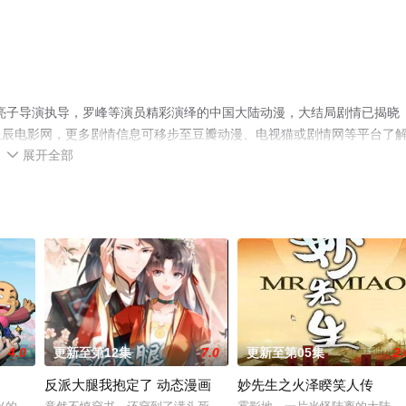
亮子导演执导，罗峰等演员精彩演绎的中国大陆动漫，大结局剧情已揭晓
星辰电影网，更多剧情信息可移步至豆瓣动漫、电视猫或剧情网等平台了
展开全部

4.0
更新至第12集
7.0
更新至第05集
2.
反派大腿我抱定了 动态漫画
妙先生之火泽睽笑人传