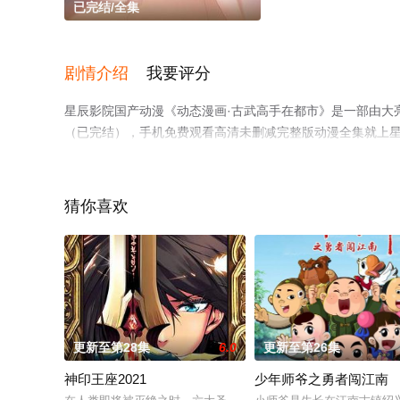
已完结/全集
剧情介绍
我要评分
星辰影院国产动漫《动态漫画·古武高手在都市》是一部由大
（已完结），手机免费观看高清未删减完整版动漫全集就上
猜你喜欢
更新至第28集
6.0
更新至第26集
神印王座2021
少年师爷之勇者闯江南