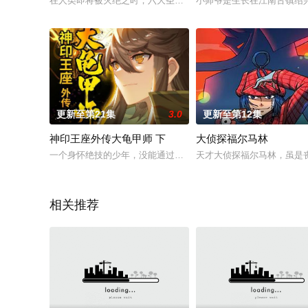
在人类即将被灭绝之时，六大圣殿崛起，带领着人类守住最后的
小师爷是生长在江南古镇绍
更新至第21集
3.0
更新至第12集
神印王座外传大龟甲师 下
大侦探福尔马林
一个身怀绝技的少年，没能通过遴选走上修真者之路，就在他调
天才大侦探福尔马林，虽是
相关推荐