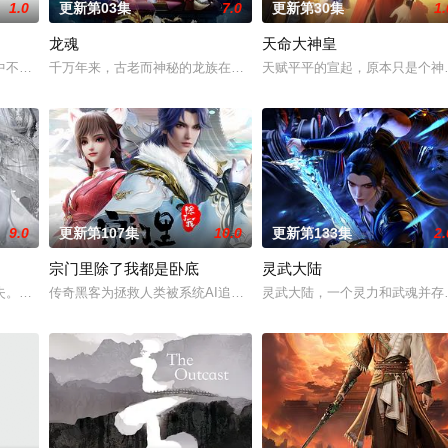
1.0
更新第03集
7.0
更新第30集
1.
龙魂
天命大神皇
。受到感染的动物变异成为可怕的怪兽，大举入侵，人类面临毁
中不屈的信念踏入仙门修行，克服天资不足的困境，逆流而上，积极面对苦难与
千万年来，古老而神秘的龙族在中土大陆繁衍生息。然而，神界的光
天赋平平的宣起，原本只是个神
9.0
更新第107集
10.0
更新第133集
2.
宗门里除了我都是卧底
灵武大陆
为十大仙帝之一的云帝，却因厌倦仙界的尔虞我诈和对家人的思念
失。只因他破解飞升奥秘千年，不料第一步竟是化仙为凡，重头再来！神尊本想
传奇黑客为拯救人类被系统AI追杀身死，意外成为异界第一宗门的宗
灵武大陆，一个灵力和武魂并存