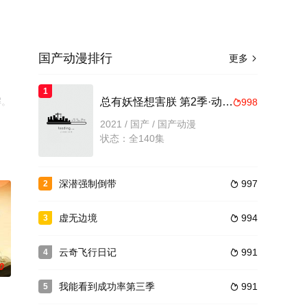
国产动漫排行
更多

1
解。
总有妖怪想害朕 第2季·动态漫画
998

2021 / 国产 / 国产动漫
状态：全140集
深潜强制倒带
997
2

虚无边境
994
3

云奇飞行日记
991
4

0
我能看到成功率第三季
991
5
