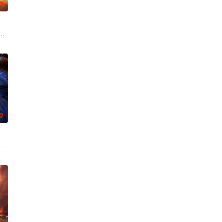
0
挑战，不断突破自我，
魂与暗魂之争，也将龙族牵连其中。龙族陷入残酷的内乱，甚
通榜上没有排名的神通者，人生理想只是在这一方天地中，安全第一地苟到最
0
效仿其他修士，自此投
主，但为了应对宗内全是卧底的局面和随身而来的系统危机
的世界，灵修一念动山河，武者徒手撕天地。星辰镇昔日天才辰天，十岁后武