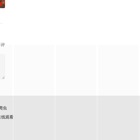
0
凡间。在宇宙中，像天
的组织“哪都通”。为了解开爷爷和自身的秘密，张楚岚和
魔教教主，被延康国封为第一任太学博士。延康国叛乱之战中秦牧引来魔神，
影评
爬虫
在线观看