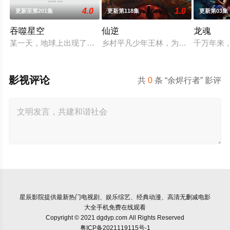
4.0
1.0
更新至第201集
更新第118集
更新第03集
吞噬星空
仙逆
龙魂
某一天，地球上出现了不明来由的RR病毒，将世界卷入灾难之
乡村平凡少年王林，为了心中不屈的
千万年来
影视评论
共
0
条 “余烬行者” 影评
星辰影院
提供最新热门电视剧、娱乐综艺、经典动漫、高清无删减电影
大全手机免费在线观看
Copyright © 2021 dgdyp.com All Rights Reserved
粤ICP备2021119115号-1