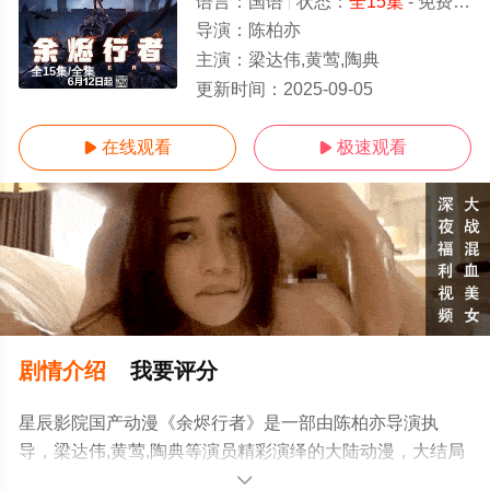
语言：
国语
状态：
全15集
- 免费在线观看
导演：
陈柏亦
主演：
梁达伟,黄莺,陶典
全15集/全集
更新时间：
2025-09-05
在线观看
极速观看


剧情介绍
我要评分
星辰影院国产动漫《余烬行者》是一部由陈柏亦导演执
导，梁达伟,黄莺,陶典等演员精彩演绎的大陆动漫，大结局
剧情已揭晓（全15集），手机免费观看高清未删减完整版
