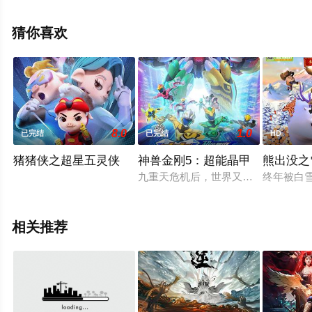
动漫全集就上星辰电影网，更多剧情信息可移步至豆瓣动
漫、电视猫或剧情网等平台了解。
猜你喜欢
8.0
1.0
已完结
已完结
HD
猪猪侠之超星五灵侠
神兽金刚5：超能晶甲
熊出没之
九重天危机后，世界又恢复了一派安
终年被白
相关推荐