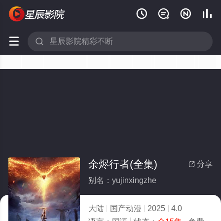






余烬行者(全集)
分享

别名：yujinxingzhe
大陆
国产动漫
2025
4.0