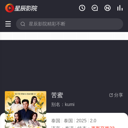






苦蜜
分享

别名：kumi
泰国
泰国
2025
2.0