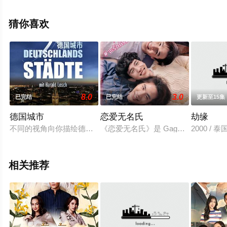
坦雅帕·帕塔拉媞拉猜差容,卡洛琪达·坤苏婉,艾卡彭·宗克查
功等演员精彩演绎的泰国电视剧，手机免费观看高清未删
猜你喜欢
减完整版电视剧全集就上星辰电影网，热播电视剧提前免
费观看，更多剧情信息可移步至豆瓣电视剧、电视猫或剧
情网等平台了解。
8.0
3.0
已完结
已完结
更新至15集
德国城市
恋爱无名氏
劫缘
不同的视角向你描绘德国城市的演变 aixiaoju
《恋爱无名氏》是 GagaOOLala 影音
2000 / 泰
相关推荐