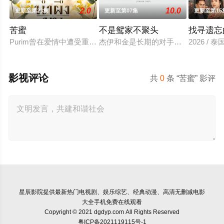
2.0
10.0
更新至第23集
更新至第07集
更新至第15
苦蜜
不是鸳家不聚头
找寻遗忘
Purim曾在爱情中遭受重创，他的恋人Rose为嫁豪门决绝离去，
杰伊和金是长期的对手和坚持不懈的
2026 /
影视评论
共
0
条 “苦蜜” 影评
星辰影院
提供最新热门电视剧、娱乐综艺、经典动漫、高清无删减电影
大全手机免费在线观看
Copyright © 2021 dgdyp.com All Rights Reserved
粤ICP备2021119115号-1