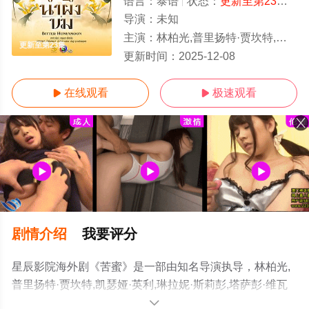
语言：
泰语
状态：
更新至第23集
- 
导演：
未知
主演：
林柏光,普里扬特·贾坎特,凯瑟娅·英利,琳拉妮·斯莉彭,塔萨彭·维瓦隆,卡莫茶诺·柔莎缇恩,帕辛·利昂武,伍天蓝,查
更新至第23集
更新时间：
2025-12-08
在线观看
极速观看


剧情介绍
我要评分
星辰影院海外剧《苦蜜》是一部由知名导演执导，林柏光,
普里扬特·贾坎特,凯瑟娅·英利,琳拉妮·斯莉彭,塔萨彭·维瓦
隆,卡莫茶诺·柔莎缇恩,帕辛·利昂武,伍天蓝,查拉德·那·宋卡,
