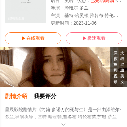
语言：
英语
状态：
已完结/高清
- 免费在线观看
导演：
泽维尔·多兰,
主演：
基特·哈灵顿,雅各布·特伦布莱,苏珊·萨兰登,娜塔莉·波特曼,
已完结/全集
更新时间：
2023-11-06
在线观看
极速观看


剧情介绍
我要评分
星辰影院剧情片《约翰·多诺万的死与生》是一部由泽维尔·
多兰,导演执导，基特·哈灵顿,雅各布·特伦布莱,苏珊·萨兰
登,娜塔莉·波特曼,等演员精彩演绎的英国,加拿大电影，大
