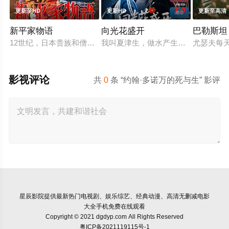
9.0
7.0
更新至HD
更新HD
更新至高清
新平家物语
向光花盛开
巴勒斯坦 
12世纪，日本贵族和僧侣拥有大片土地，并免除赋税，而国内经
我叫夏津生，做水产生意，45岁那年
尤瑟夫每
影视评论
共
0
条 “约翰·多诺万的死与生” 影评
星辰影院
提供最新热门电视剧、娱乐综艺、经典动漫、高清无删减电影
大全手机免费在线观看
Copyright © 2021 dgdyp.com All Rights Reserved
粤ICP备2021119115号-1