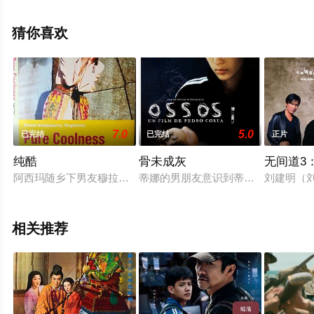
结局剧情已揭晓（已完结），手机免费观看高清未删减完
整版电影大全就上星辰电影网，更多剧情信息可移步至豆
猜你喜欢
瓣电影、电视猫或剧情网等平台了解。
7.0
5.0
已完结
已完结
正片
纯酷
骨未成灰
无间道3
阿西玛随乡下男友穆拉特回家乡拜见他父母。一次聚会，阿西玛
蒂娜的男朋友意识到蒂娜要开煤气度
刘建明（
相关推荐