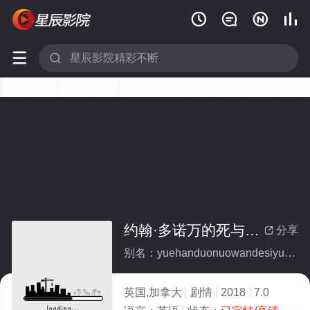






约翰·多诺万的死与生(全集)
分享

别名：yuehanduonuowandesiyusheng
英国,加拿大
剧情
2018
7.0