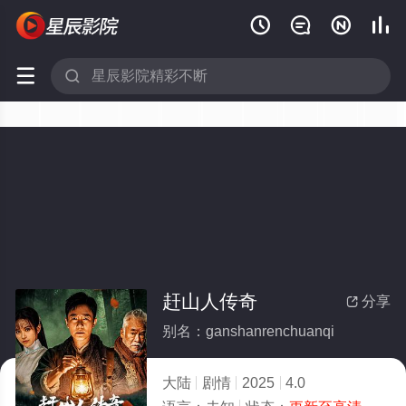






赶山人传奇
分享

别名：ganshanrenchuanqi
大陆
剧情
2025
4.0