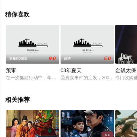
豆瓣电影、电视猫或剧情网等平台了解。
猜你喜欢
9.0
5.0
更新HD国语
超清
HD中字
预审
03年夏天
金钱太保
在一次抓赌行动中，年轻的片警李晓阳中弹身亡转眼5年过去，
受真实事件的启发，2003年夏天，
专门收购
相关推荐