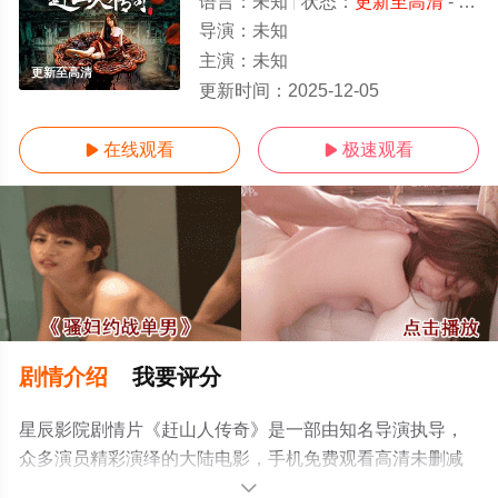
语言：
未知
状态：
更新至高清
- 免费在线观看
导演：
未知
主演：
未知
更新至高清
更新时间：
2025-12-05
在线观看
极速观看


剧情介绍
我要评分
星辰影院剧情片《赶山人传奇》是一部由知名导演执导，
众多演员精彩演绎的大陆电影，手机免费观看高清未删减
完整版电影大全就上星辰电影网，更多剧情信息可移步至
