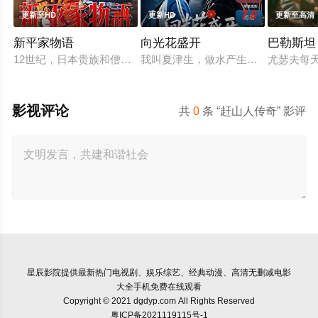
9.0
7.0
更新至HD
更新HD
更新至高清
新平家物语
向光花盛开
巴勒斯坦 
12世纪，日本贵族和僧侣拥有大片土地，并免除赋税，而国内经
我叫夏津生，做水产生意，45岁那年
尤瑟夫每
影视评论
共
0
条 “赶山人传奇” 影评
星辰影院
提供最新热门电视剧、娱乐综艺、经典动漫、高清无删减电影
大全手机免费在线观看
Copyright © 2021 dgdyp.com All Rights Reserved
粤ICP备2021119115号-1