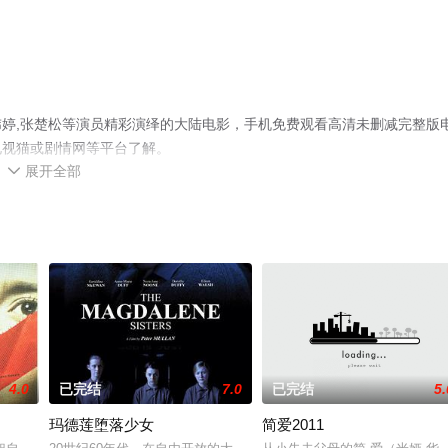
婷,张楚松等演员精彩演绎的大陆电影，手机免费观看高清未删减完整版
电视猫或剧情网等平台了解。
展开全部

4.0
已完结
7.0
已完结
5.
玛德莲堕落少女
简爱2011