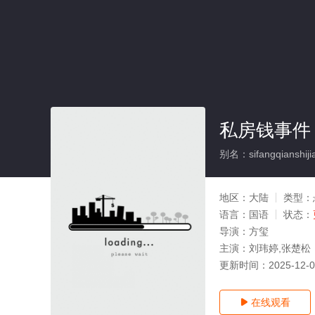
私房钱事件
别名：sifangqianshiji
地区：
大陆
类型：
语言：
国语
状态：
导演：
方玺
主演：
刘玮婷,张楚松
更新时间：
2025-12-
在线观看
