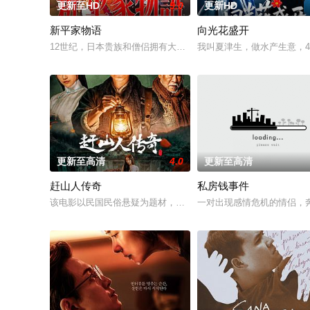
更新至HD
9.0
更新HD
新平家物语
向光花盛开
12世纪，日本贵族和僧侣拥有大片土地，并免除赋税，而国内经
我叫夏津生，做水产生意，
更新至高清
4.0
更新至高清
赶山人传奇
私房钱事件
该电影以民国民俗悬疑为题材，讲述了一个二十年前的悲剧，以
一对出现感情危机的情侣，