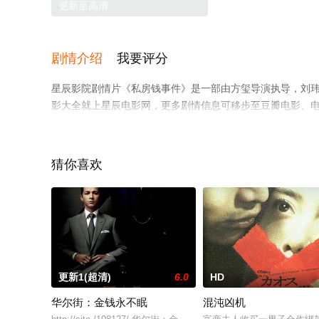
更新至高清
剧情介绍
我要评分
星辰影院剧情片《私房钱事件》是一部由方玺导演执导，刘玮
影大全就上星辰电影网，更多剧情信息可移步至豆瓣电影、
猜你喜欢
更新1(超清)
6.0
HD
华尔街：金钱永不眠
混沌凶机