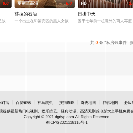
6.0
更新至高清
6.0
HD
3.
莎拉的石油
日掛中天
连环杀人犯泳勋（郑成日 饰）提出特别采访后发生的故事。
已故父亲保守多年的秘密，于是从菲律宾前往西班牙去寻找父亲的禁忌之爱。
一个出生在印第安区的黑人女孩意外继承了一片充满石油的土地，汹
困于七年前一桩意外的两人再度
共
0
条 “私房钱事件” 
S订阅
百度蜘蛛
神马爬虫
搜狗蜘蛛
奇虎地图
谷歌地图
必应
院
提供最新热门电视剧、娱乐综艺、经典动漫、高清无删减电影大全手机免费
Copyright © 2021 dgdyp.com All Rights Reserved
粤ICP备2021119115号-1