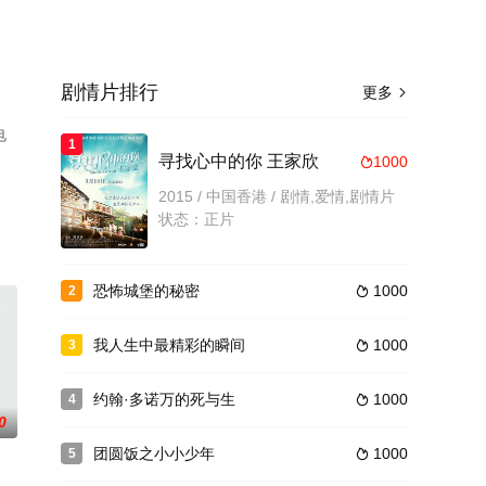
剧情片排行
更多

电
1
寻找心中的你 王家欣
1000

2015 / 中国香港 / 剧情,爱情,剧情片
状态：正片
恐怖城堡的秘密
1000
2

我人生中最精彩的瞬间
1000
3

约翰·多诺万的死与生
1000
4

0
团圆饭之小小少年
1000
5
