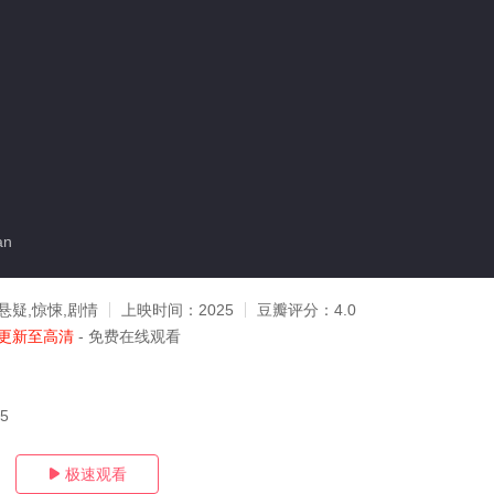
an
悬疑,惊悚,剧情
上映时间：
2025
豆瓣评分：
4.0
更新至高清
- 免费在线观看
05
极速观看
