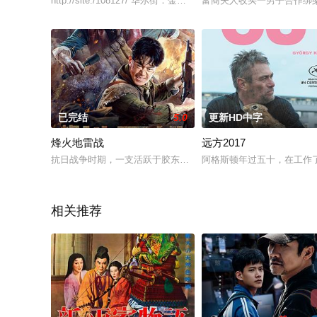
http://site./108127/ 华尔街：金钱永不眠 小站2001年，
富商夫人收买一男子合作绑
已完结
5.0
更新HD中字
烽火地雷战
远方2017
抗日战争时期，一支活跃于胶东地区的民兵队伍，在队长于虎的带
阿格斯顿年过五十，在工作
相关推荐