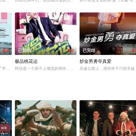
昔日叱咤华尔街的戈登（迈克尔•道格拉
架自己，布局查探丈夫婚外情，谁知有人弄假成真，步步为营的紧张度，组合耐
20世纪60年代，在自由开放的大环境下，古老的爱尔兰仍保持着古
从小失去父母的简·爱（米娅·华希科
8.0
已完结
4.0
已完结
9.
极品桃花运
炒金男勇夺真爱
领下，运用手中的地雷，保卫家乡对抗日军，民众称他们为“胶
了半辈子的能源工厂大裁员中，不幸失去了饭碗。怀着渺茫的希望，他悠闲的穿
阿信是一个跟不上潮流的屌丝，自从买了一个二手手机后就迷上了微
高速公路上，屌丝佟子只恨车破