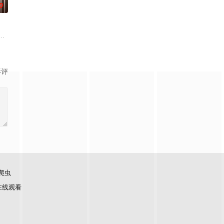
0
涌的黑金下，她将面对攫取、迫害、偏见、中伤，并用她的意
相遇，美云（辛芷蕾 饰）与葆树（张颂文 饰）开始了一段爱恨交织、扭曲而痛
影评
爬虫
在线观看