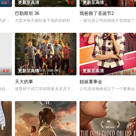
7.0
更新至高清
8.0
更新至高清
1.
巴勒斯坦 36
我爸救了圣诞节2
济如大厦将倾，岌岌可危。京都秩序一片混乱，地方灾难频发，
45岁那年我儿子跳楼自杀了，他死后第37天我进了他所有的群，我发现里面全
尤瑟夫每天都往返于他的农耕村庄巴斯玛和他在耶路撒冷城里的工作
一家玩具公司的狡猾主管绑架了
4.0
更新至高清
7.0
更新至高清
6.
天大的事
姐妹董事会
及二十年后的探秘之旅。在二十年前，龙二奎（由刘交心扮演）在
奔赴荒山深处的度假屋，展开浪漫之旅。然而各怀心事的两人彼此设计，意外被
该取材于武穴市4000多名党员下社区、进小区，通过党建引领老旧
公司高管梅根成立了一个董事会