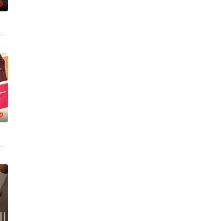
0
都是有抑郁倾向企图
之间，满怀热情地努力在瞬息万变的现代世界中寻找自己的位
圣诞老人，这对父子必须挺身而出，营救圣诞老人，拯救圣诞节。
0
卷入一场绑架与追杀。
小区改造的故事：建于上世纪七、八十年代的老油厂小区，
，以改善她妹妹混乱的生活，并与一位心理学教授坠入爱河，后者发现了她强