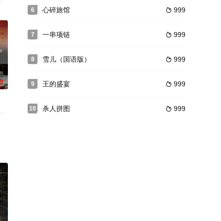
人寻味的真相。
板和保守的风气。在这里，所有被认为堕落的女孩都要被送
沃斯卡 Mia Wasikowska 饰）寄居在舅妈家，自幼受尽表兄（克雷格·罗
心碎旅馆
999
6

一串项链
999
7

雪儿（国语版）
999
8

0
王的盛宴
999
9

杀人拼图
999
10

越东欧希望找到一份工
信和自拍，因为家人总是催婚，好友阿勇和郝健就帮他介绍了
，穷追前面的奔驰，豪车内思豪百般挑逗林歆，追至别墅前思豪痛殴佟子。佟