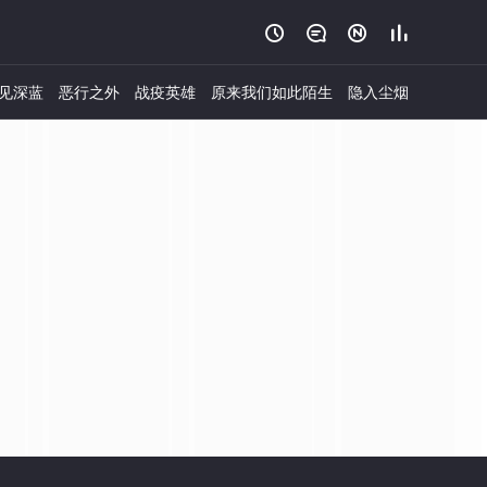




见深蓝
恶行之外
战疫英雄
原来我们如此陌生
隐入尘烟