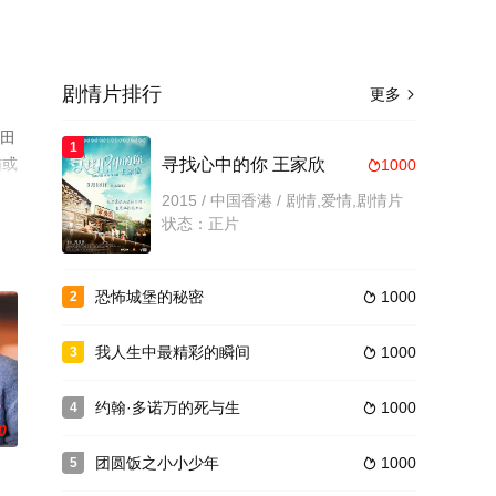
剧情片排行
更多

古田
1
猫或
寻找心中的你 王家欣
1000

2015 / 中国香港 / 剧情,爱情,剧情片
状态：正片
恐怖城堡的秘密
1000
2

我人生中最精彩的瞬间
1000
3

约翰·多诺万的死与生
1000
4

0
团圆饭之小小少年
1000
5
