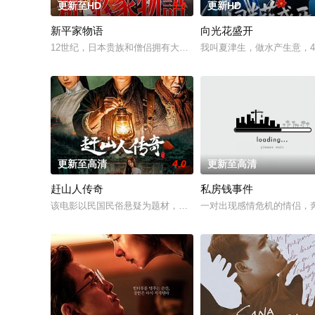
更新至HD
9.0
更新HD
新平家物语
向光花盛开
12世纪，日本贵族和僧侣拥有大片土地，并免除赋税，而国内经
我叫夏津生，做水产生意，
更新至高清
4.0
更新至高清
赶山人传奇
私房钱事件
该电影以民国民俗悬疑为题材，讲述了一个二十年前的悲剧，以
一对出现感情危机的情侣，