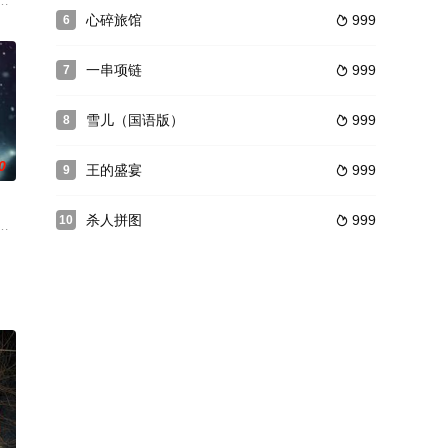
人的故事：平安无事地得到心仪公司内定的秋和春，正和朋友们在“章鱼烧派对”
心碎旅馆
999
6

一串项链
999
7

雪儿（国语版）
999
8

0
王的盛宴
999
9

杀人拼图
999
10

—当年抛妻弃子的引火
凯西·罗伯茨 (Casey Roberts) 意识到她的世界并不像表面上看起来的