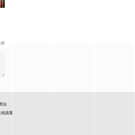
0
涌的黑金下，她将面对攫取、迫害、偏见、中伤，并用她的意
相遇，美云（辛芷蕾 饰）与葆树（张颂文 饰）开始了一段爱恨交织、扭曲而痛
影评
爬虫
在线观看