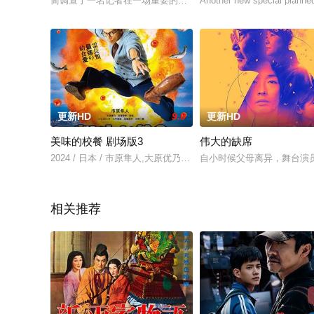
简调查了一名记者在一场重要的游戏节目获胜后失踪的事件。
Another new special planned
更新HD
9.0
更新HD
美味的校餐 剧场版3
伟大的缺席
2024 / 日本 / 市原隼人,大原优乃,田澤泰粋,荣信,いとうまい子
自小时候父母离异，舞台演
相关推荐