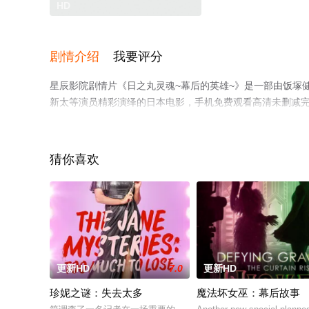
HD
剧情介绍
我要评分
星辰影院剧情片《日之丸灵魂~幕后的英雄~》是一部由饭塚健导
新太等演员精彩演绎的日本电影，手机免费观看高清未删减
剧情网等平台了解。
猜你喜欢
更新HD
7.0
更新HD
珍妮之谜：失去太多
魔法坏女巫：幕后故事