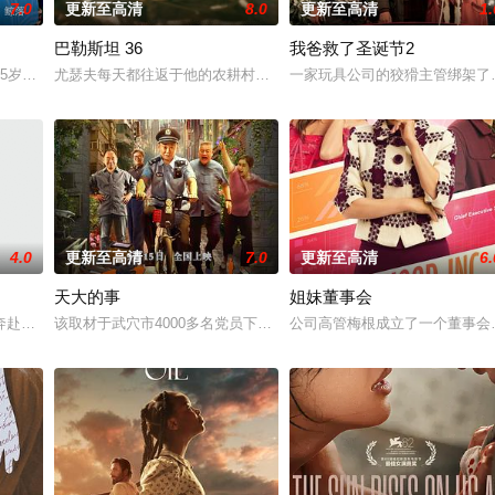
7.0
更新至高清
8.0
更新至高清
1.
巴勒斯坦 36
我爸救了圣诞节2
济如大厦将倾，岌岌可危。京都秩序一片混乱，地方灾难频发，
45岁那年我儿子跳楼自杀了，他死后第37天我进了他所有的群，我发现里面全
尤瑟夫每天都往返于他的农耕村庄巴斯玛和他在耶路撒冷城里的工作
一家玩具公司的狡猾主管绑架了
4.0
更新至高清
7.0
更新至高清
6.
天大的事
姐妹董事会
及二十年后的探秘之旅。在二十年前，龙二奎（由刘交心扮演）在
奔赴荒山深处的度假屋，展开浪漫之旅。然而各怀心事的两人彼此设计，意外被
该取材于武穴市4000多名党员下社区、进小区，通过党建引领老旧
公司高管梅根成立了一个董事会