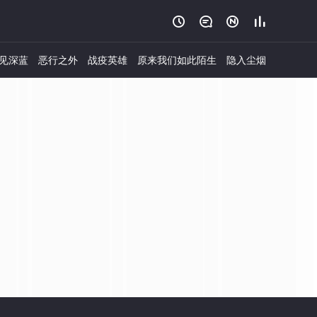




见深蓝
恶行之外
战疫英雄
原来我们如此陌生
隐入尘烟