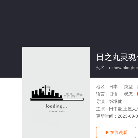
日之丸灵魂
别名：rizhiwanlinghu
地区：
日本
类型：
语言：
日语
状态：
导演：
饭塚健
主演：
田中圭,土屋太
更新时间：
2023-09-
在线观看
