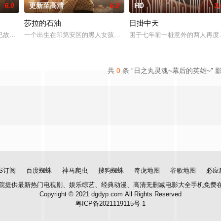
6.0
更新至高清
6.0
HD
3.
莎拉的石油
日掛中天
连环杀人犯泳勋（郑成日 饰）提出特别采访后发生的故事。
已故父亲保守多年的秘密，于是从菲律宾前往西班牙去寻找父亲的禁忌之爱。
一个出生在印第安区的黑人女孩意外继承了一片充满石油的土地，汹
困于七年前一桩意外的两人再度
共
0
条 “日之丸灵魂~幕后的英雄~” 
S订阅
百度蜘蛛
神马爬虫
搜狗蜘蛛
奇虎地图
谷歌地图
必应
院
提供最新热门电视剧、娱乐综艺、经典动漫、高清无删减电影大全手机免费
Copyright © 2021 dgdyp.com All Rights Reserved
粤ICP备2021119115号-1