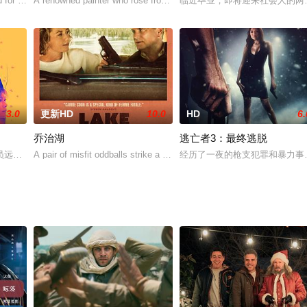
 for the 2024-15 season is Def
A renowned painter who rose from an impoverished past, mu
临近毕业，即将迎来社会人的两
3.0
更新HD
10.0
HD
6.
乔治湖
逃亡者3：最终逃脱
,六平直政,高畑淳子,小堺一机,石黑贤,佐藤大志
员远山卓便和父亲鲜有来往。某日突然得悉父亲患上认知障碍，而其现任妻子—
A pair of misfit oddballs strike a deal too big to pass u
经历了一夜的枪支犯罪和暴力事件后，