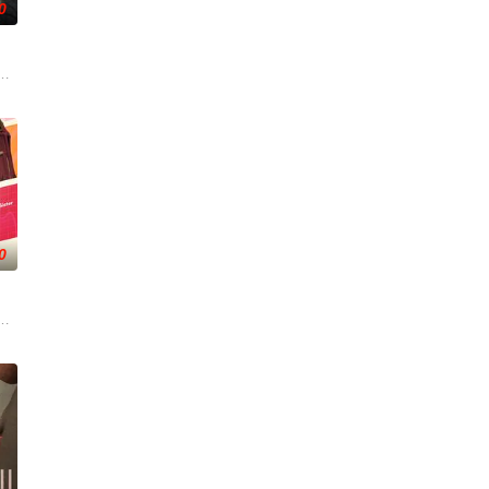
0
都是有抑郁倾向企图
之间，满怀热情地努力在瞬息万变的现代世界中寻找自己的位
圣诞老人，这对父子必须挺身而出，营救圣诞老人，拯救圣诞节。
0
卷入一场绑架与追杀。
小区改造的故事：建于上世纪七、八十年代的老油厂小区，
，以改善她妹妹混乱的生活，并与一位心理学教授坠入爱河，后者发现了她强