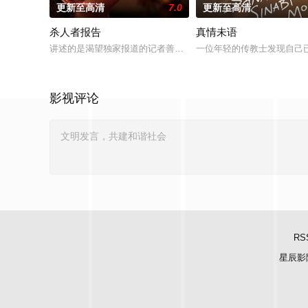
更新至高清
7.0
更新至高清
杀人者报告
真情未语
讲述的是渴望独家报道的记者善珠（曹汝贞 饰）对杀害了11人的
一位年轻的传教士发现自己
影视评论
RS
星辰影