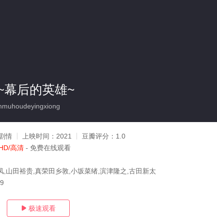
~幕后的英雄~
nmuhoudeyingxiong
剧情
上映时间：
2021
豆瓣评分：
1.0
HD/高清
- 免费在线观看
凤,山田裕贵,真荣田乡敦,小坂菜绪,滨津隆之,古田新太
09
极速观看
