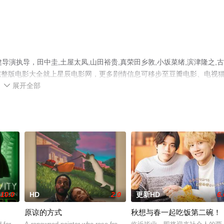
演执导，田中圭,土屋太凤,山田裕贵,真荣田乡敦,小坂菜绪,滨津隆之,
完整版电影大全就上星辰电影网，更多剧情信息可移步至豆瓣电影、电视
展开全部

10.0
HD
2.0
更新HD
6.
原谅的方式
秋想与春一起吃饭第二碗！