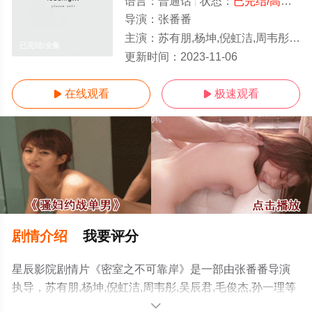
语言：
普通话
状态：
已完结/高清
- 
导演：
张番番
主演：
苏有朋,杨坤,倪虹洁,周韦彤,吴辰君,毛俊杰,孙一理
已完结/全集
更新时间：
2023-11-06
在线观看
极速观看


剧情介绍
我要评分
星辰影院剧情片《密室之不可靠岸》是一部由张番番导演
执导，苏有朋,杨坤,倪虹洁,周韦彤,吴辰君,毛俊杰,孙一理等
演员精彩演绎的内地电影，大结局剧情已揭晓（已完
