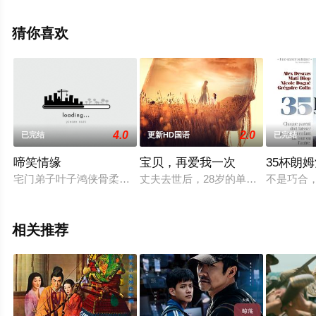
结），手机免费观看高清未删减完整版电影大全就上星辰
电影网，更多剧情信息可移步至豆瓣电影、电视猫或剧情
猜你喜欢
网等平台了解。
4.0
2.0
已完结
更新HD国语
已完结
啼笑情缘
宝贝，再爱我一次
35杯朗
宅门弟子叶子鸿侠骨柔肠，先后把几个落难姑娘接回家中与母亲
丈夫去世后，28岁的单身妈妈美琳
不是巧合，
相关推荐