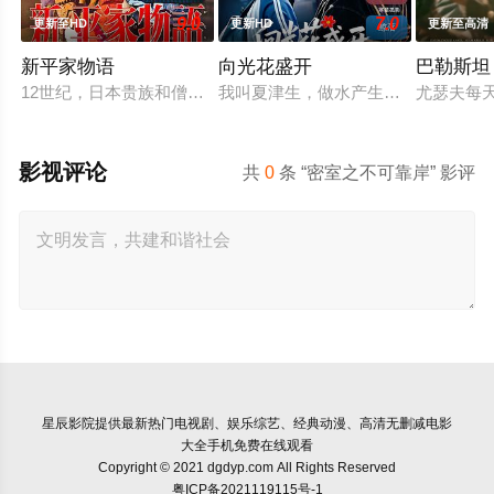
9.0
7.0
更新至HD
更新HD
更新至高清
新平家物语
向光花盛开
巴勒斯坦 
12世纪，日本贵族和僧侣拥有大片土地，并免除赋税，而国内经
我叫夏津生，做水产生意，45岁那年
尤瑟夫每
影视评论
共
0
条 “密室之不可靠岸” 影评
星辰影院
提供最新热门电视剧、娱乐综艺、经典动漫、高清无删减电影
大全手机免费在线观看
Copyright © 2021 dgdyp.com All Rights Reserved
粤ICP备2021119115号-1