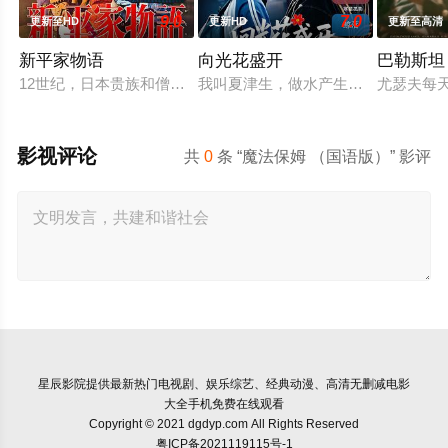
9.0
7.0
更新至HD
更新HD
更新至高清
新平家物语
向光花盛开
巴勒斯坦 
12世纪，日本贵族和僧侣拥有大片土地，并免除赋税，而国内经
我叫夏津生，做水产生意，45岁那年
尤瑟夫每
影视评论
共
0
条 “魔法保姆 （国语版）” 影评
星辰影院
提供最新热门电视剧、娱乐综艺、经典动漫、高清无删减电影
大全手机免费在线观看
Copyright © 2021 dgdyp.com All Rights Reserved
粤ICP备2021119115号-1