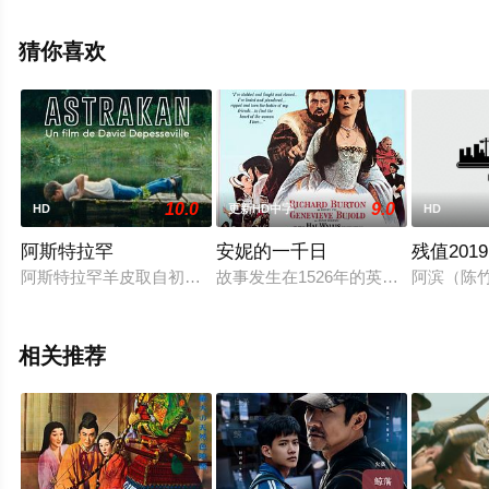
等演员精彩演绎的德语电影，大结局剧情已揭晓（1-1全
集），手机免费观看高清未删减完整版电影大全就上星辰
猜你喜欢
电影网，更多剧情信息可移步至豆瓣电影、电视猫或剧情
网等平台了解。
10.0
9.0
HD
更新HD中字
HD
阿斯特拉罕
安妮的一千日
残值2019
阿斯特拉罕羊皮取自初生黑羊，刚出娘胎即面临残酷命运。十二
故事发生在1526年的英国，英格兰国王亨
阿滨（陈
相关推荐