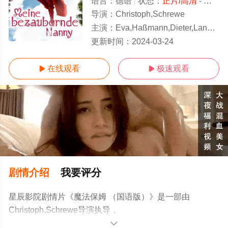
语言：
德语
状态：
正片/高清
- 免费在线观看
导演：
Christoph,Schrewe
主演：
Eva,Haßmann,Dieter,Landuris,Pauline,Freidl,Sabine,Vitua,Be
1-1全集/大结局
更新时间：
2024-03-24
在线观看
极速观看


剧情介绍
我要评分
星辰影院剧情片《魔法保姆 （国语版）》是一部由
Christoph,Schrewe导演执导，
Eva,Haßmann,Dieter,Landuris,Pauline,Freidl,Sabine,Vitua
