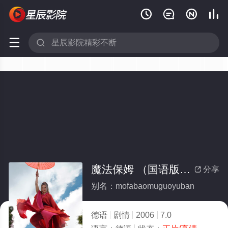






魔法保姆 （国语版）(全集)
分享

别名：mofabaomuguoyuban
德语
剧情
2006
7.0