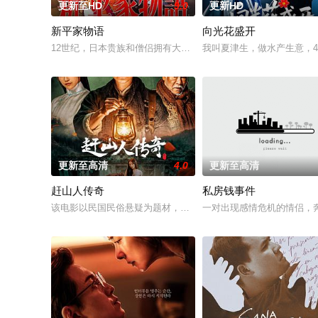
更新至HD
9.0
更新HD
新平家物语
向光花盛开
12世纪，日本贵族和僧侣拥有大片土地，并免除赋税，而国内经
我叫夏津生，做水产生意，
更新至高清
4.0
更新至高清
赶山人传奇
私房钱事件
该电影以民国民俗悬疑为题材，讲述了一个二十年前的悲剧，以
一对出现感情危机的情侣，