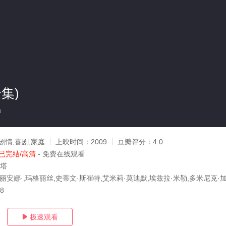
集)
u
剧情,喜剧,家庭
上映时间：
2009
豆瓣评分：
4.0
已完结/高清
- 免费在线观看
里塔
丽安娜·,玛格丽丝,史蒂文·斯崔特,艾米莉·莫迪默,埃兹拉·米勒,多米尼克·加西
28
极速观看
