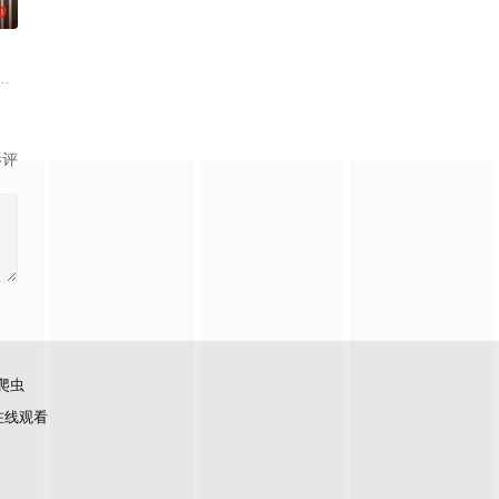
0
涌的黑金下，她将面对攫取、迫害、偏见、中伤，并用她的意
相遇，美云（辛芷蕾 饰）与葆树（张颂文 饰）开始了一段爱恨交织、扭曲而痛
影评
爬虫
在线观看