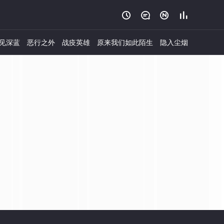




见深蓝
恶行之外
战疫英雄
原来我们如此陌生
隐入尘烟