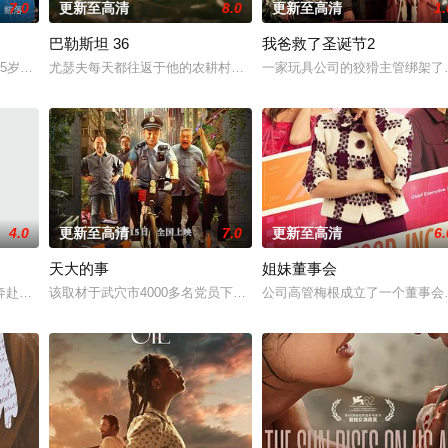
7.0
更新至高清
8.0
更新至高清
1.
巴勒斯坦 36
我爸救了圣诞节2
济如大厦将倾，岌岌可危。京都秩序一片混乱，地方灾难频发，
45岁那年我儿子跳楼自杀了，他死后第37天我进了他所有的群，我发现里面全
尤瑟夫每天都往返于他的农耕村庄巴斯玛和他在耶路撒冷城里的工作
一家玩具公司的狡猾主管绑架了
4.0
更新至高清
7.0
更新至高清
6.
天大的事
姐妹董事会
及二十年后的探秘之旅。在二十年前，龙二奎（由刘交心扮演）在
奔赴荒山深处的度假屋，展开浪漫之旅。然而各怀心事的两人彼此设计，意外被
该取材于武穴市4000多名党员下社区、进小区，通过党建引领老旧
公司高管梅根成立了一个董事会