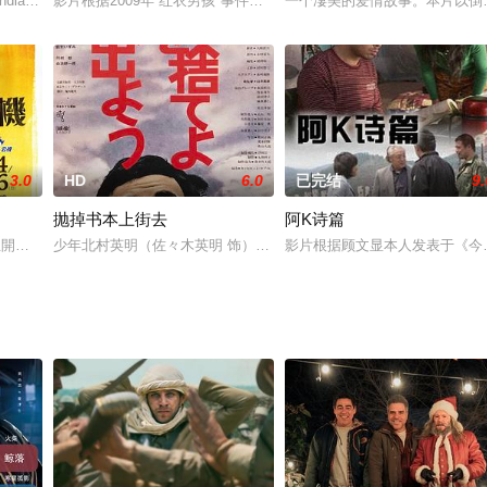
，讲述了农村青年李优近乎痴迷地坚持着成为演员的初心，在经历
dian and father is English, re
影片根据2009年“红衣男孩"事件改编。
一个凄美的爱情故事。本片以倒
3.0
HD
6.0
已完结
9.
抛掉书本上街去
阿K诗篇
过着相依为命的生活，虽然贫穷艰辛，但一家人在一起相
生開始，就因為家族遺傳失去了聽力，從此生活在寂靜的世界裡，阿暘和患有輕
少年北村英明（佐々木英明 饰）生活在一个充满绝望、腐烂气息的家
影片根据顾文显本人发表于《今