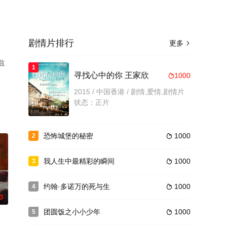
剧情片排行
更多

兹
1
寻找心中的你 王家欣
1000

已完
2015 / 中国香港 / 剧情,爱情,剧情片
状态：正片
恐怖城堡的秘密
1000
2

我人生中最精彩的瞬间
1000
3

约翰·多诺万的死与生
1000
4

0
团圆饭之小小少年
1000
5
