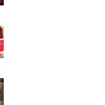
0
都是有抑郁倾向企图
之间，满怀热情地努力在瞬息万变的现代世界中寻找自己的位
圣诞老人，这对父子必须挺身而出，营救圣诞老人，拯救圣诞节。
0
卷入一场绑架与追杀。
小区改造的故事：建于上世纪七、八十年代的老油厂小区，
，以改善她妹妹混乱的生活，并与一位心理学教授坠入爱河，后者发现了她强