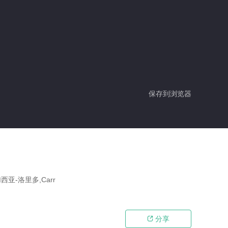
保存到浏览器
亚-洛里多,Carr
分享
