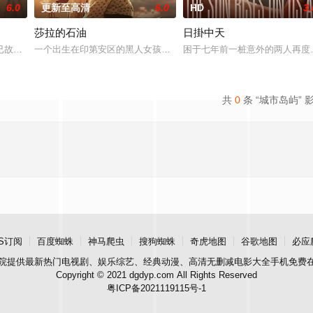
6.0
更新至高清
6.0
HD
3.
莎拉的石油
日掛中天
连环杀人犯泳勋（郑成日 饰）提出特别采访后发生的故事。
已故父亲保守多年的秘密，于是从菲律宾前往西班牙去寻找父亲的禁忌之爱。
一个出生在印第安区的黑人女孩意外继承了一片充满石油的土地，汹
困于七年前一桩意外的两人再度
共
0
条 “城市岛屿” 
S订阅
百度蜘蛛
神马爬虫
搜狗蜘蛛
奇虎地图
谷歌地图
必应
院
提供最新热门电视剧、娱乐综艺、经典动漫、高清无删减电影大全手机免费
Copyright © 2021 dgdyp.com All Rights Reserved
粤ICP备2021119115号-1