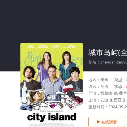
城市岛屿(全
别名：chengshidaoy
地区：
美国
类型：
语言：
英语
状态：
导演：
雷蒙德·德·费
主演：
安迪·加西亚,朱
更新时间：
2024-09-
在线观看
