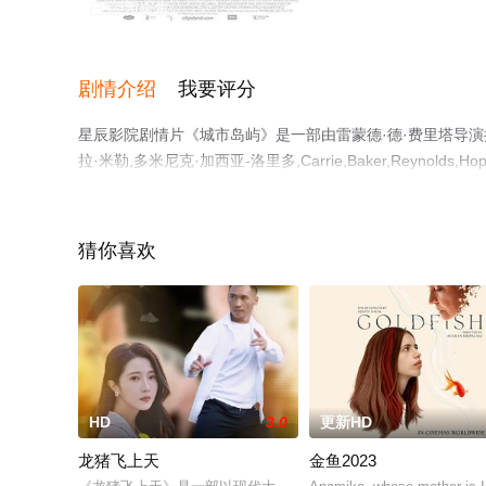
已完结/全集
剧情介绍
我要评分
星辰影院剧情片《城市岛屿》是一部由雷蒙德·德·费里塔导演执导
拉·米勒,多米尼克·加西亚-洛里多,Carrie,Baker,Reynolds,H
略,Jee,Young,Han,Sarah,Saltzberg,寇蒂斯·库克,S
结），手机免费观看高清未删减完整版电影大全就上星辰电
猜你喜欢
HD
3.0
更新HD
龙猪飞上天
金鱼2023