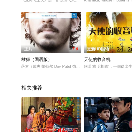
《龙猪飞上天》是一部以现代大学生寻梦创业为题材的网络电影
Anamika, whose mother is In
正片
7.0
更新HD国语
雄狮（国语版）
天使的收音机
萨罗（戴夫·帕特尔 Dev Patel 饰）和妹妹、哥哥以及母亲
阿暘(東明相飾)，一個從出
相关推荐