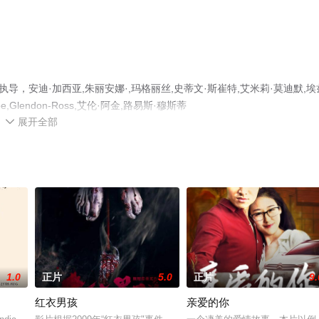
，安迪·加西亚,朱丽安娜·,玛格丽丝,史蒂文·斯崔特,艾米莉·莫迪默,埃
ope,Glendon-Ross,艾伦·阿金,路易斯·穆斯蒂
展开全部
haron,Angela,Marianne,Ebert等演员精彩演绎的美国电影，大结局剧情已揭晓（

影网，更多剧情信息可移步至豆瓣电影、电视猫或剧情网等平台了解。
1.0
正片
5.0
正片
9.
红衣男孩
亲爱的你