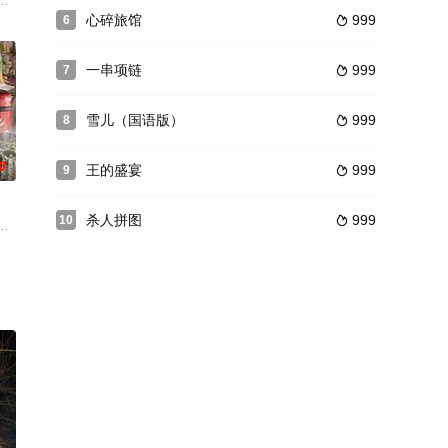
叙的方式讲述。前面的故事，以男女主角幸福的七天生活为主线，最后，表明
心碎旅馆
999
6

一串项链
999
7

雪儿（国语版）
999
8

0
王的盛宴
999
9

杀人拼图
999
10

度聽障的玥雯(嚴藝
庭中。48岁的父亲（斎藤正治 饰）曾是陆军的上等兵，
古传奇·故事版》的故事《傻人有傻福》改编。该剧通过制造悬念抖包袱的手段